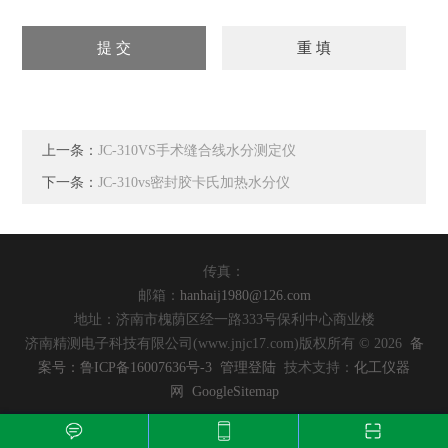
上一条：
JC-310VS手术缝合线水分测定仪
下一条：
JC-310vs密封胶卡氏加热水分仪
传真：
邮箱：
hanhaij1980@126.com
地址：济南市槐荫区经一路333号保利中心商业楼
济南精测电子科技有限公司(www.jnjc17.com)版权所有 © 2026
备
案号：鲁ICP备16007636号-3
管理登陆
技术支持：
化工仪器
网
GoogleSitemap