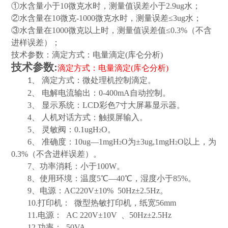
①水含量小于
10
微克水时，测量值误差小于
2.9ug
水；
②水含量在
10
微克
-1000
微克水时，测量误差≤
3ug
水；
③水含量在
1000
微克以上时，测量值误差值≤
0.3%
（不含
进样误差）；
技术参数：
滴定方式：电量滴定
(库仑分析)
技术参数
:
滴定方式：电量滴定
(库仑分析)
、
滴定方式：微处理机控制滴定。
1
2、 电解电流输出：0-400mA自动控制。
3、 显示系统：LCD彩色7寸大屏幕显示器。
4、 人机对话方式：触摸屏输入。
5、 灵敏阀：0.1ugH
O。
2
6、 准确度：10ug—1mgH
O为±3ug,1mgH
O以上，为
2
2
0.3%（不含进样误差）。
7、功率消耗：小于100W。
8、使用环境：温度5℃—40℃，湿度小于85%。
9、电源：AC220V±10% 50Hz±2.5Hz。
10.打印机： 微型热敏打印机，纸宽56mm
11.电源： AC 220V±10V 、50Hz±2.5Hz
12.功率： 50VA