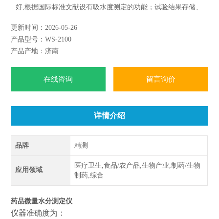
好,根据国际标准文献设有吸水度测定的功能；试验结果存储、
打印功能；样品测定过程由仪器自动控制，搅拌、测定60秒左
更新时间：2026-05-26
右自动完成，直接显示测定结果；全密封滴定池瓶，避免试剂
产品型号：WS-2100
与人接触，也避免环境湿度的影响；仪器具有自动计算和打印
产品产地：济南
功能，能打印出百分含量、样品
在线咨询
留言询价
详情介绍
品牌
精测
医疗卫生,食品/农产品,生物产业,制药/生物
应用领域
制药,综合
药品微量水分测定仪
仪器准确度为：