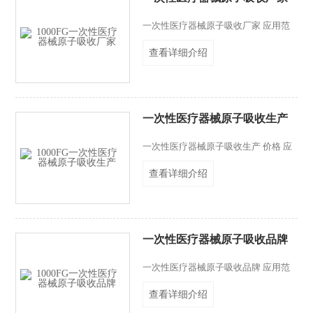
一次性医疗器械原子吸收厂家 应用范
围：一次性医疗器具有上千个品种，如
查看详细介绍
一次性医用手套、一次性输液用器、一
次性导管（如尿管、引导流管等）、麻
醉器械等，一次性医疗器中的重金属因
其能直接进入人体血液和组织，相对于
胃肠道吸收而言，毒性更大，危害更严
一次性医疗器械原子吸收生产
重。原子吸收分光光度计法测定一次性
医疗器械中重金属铜、镉、铬、铅、
一次性医疗器械原子吸收生产 价格 应
钡、锡含量，其中铜、镉采用火焰法，
用范围：一次性医疗器具有上千个品
铬、铅、钡、锡采用石墨炉法。
查看详细介绍
种，如一次性医用手套、一次性输液用
器、一次性导管（如尿管、引导流管
等）、麻醉器械等，一次性医疗器中的
重金属因其能直接进入人体血液和组
织，相对于胃肠道吸收而言，毒性更
一次性医疗器械原子吸收品牌
大，危害更严重。原子吸收分光光度计
法测定一次性医疗器械中重金属铜、
一次性医疗器械原子吸收品牌 应用范
镉、铬、铅、钡、锡含量，其中铜、镉
围：一次性医疗器具有上千个品种，如
采用火焰法，铬、铅、钡、锡采用石墨
查看详细介绍
一次性医用手套、一次性输液用器、一
炉法。
次性导管（如尿管、引导流管等）、麻