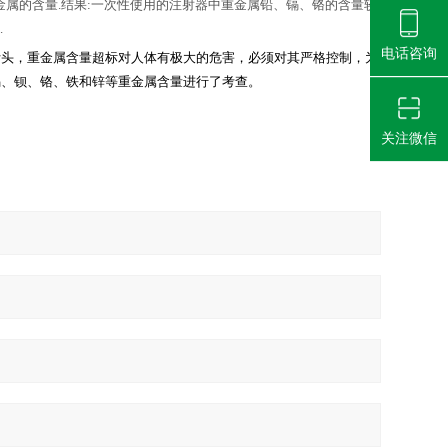
金属的含量
.
结果
:
一次性使用的注射器中重金属铅、镉、铬的含量较
标
.
电话咨询
针头，重金属含量超标对人体有极大的危害，必须对其严格控制，为
锡、钡、铬、铁和锌等重金属含量进行了考查。
关注微信