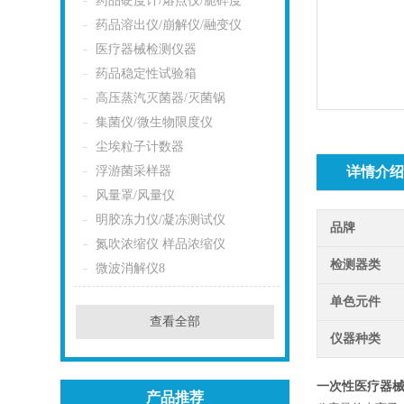
药品硬度计/熔点仪/脆碎度
药品溶出仪/崩解仪/融变仪
医疗器械检测仪器
药品稳定性试验箱
高压蒸汽灭菌器/灭菌锅
集菌仪/微生物限度仪
尘埃粒子计数器
浮游菌采样器
详情介
风量罩/风量仪
明胶冻力仪/凝冻测试仪
品牌
氮吹浓缩仪 样品浓缩仪
检测器类
微波消解仪8
单色元件
查看全部
仪器种类
一次性医疗器
产品推荐