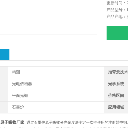
更新时间：202
铜、镉、
产品型号：10
钡、锡采
产品产地：
绍
精测
扣背景技
光电倍增器
光学系统
平面光栅
价格区间
石墨炉
应用领域
械原子吸收厂家
通过石墨炉原子吸收分光光度法测定一次性使用的注射器中铜