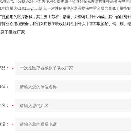
水
,
在
37
℃下浸提
8-24
小时
,
再使用石墨炉原子吸收分光光度法检测样品溶液中重
l,
铜含量为
62.925ng/ml.
结论
:
一次性使用注射器浸提液中重金属含量低于量指
广泛使用的医疗器械，其主要由芯杆、活塞、外套与注射针构成。其中的注射
保障公众用械安全，我们采用原子吸收法对注射针头中可萃取的铅、镉、铜、
械原子吸收厂家
产品：
单位：
姓名：
电话：