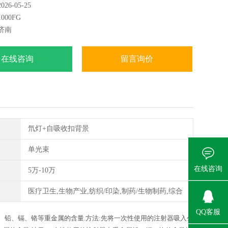
6-05-25
铬、铅、钡、锡含量，其中铜、镉采用火焰法，铬、铅、
00FG
用石墨炉法。
济南
在线咨询
留言询价
术
氘灯+自吸收扣背景
单光束
在线咨询
5万-10万
医疗卫生,生物产业,纺织/印染,制药/生物制药,综合
QQ客服
、铅、镉、铬等重金属的含量
.
方法
:
先将一次性使用的注射器吸入公