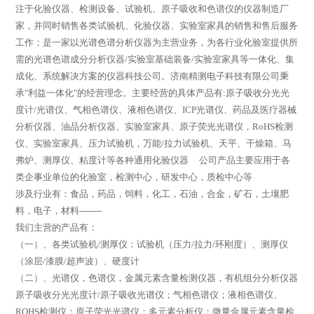
注于化验仪器、检测设备、试验机、原子吸收和色谱仪的仪器制造厂
家，并同时销售各类试验机、化验仪器、实验室家具的销售和售后服务
工作；是一家以光谱色谱分析仪器为主营业务，为各行业化验室提供所
需的光谱色谱成分分析仪器/实验室基础装备/实验室家具等一体化、集
成化、系统解决方案的仪器科技公司。济南精测电子科技有限公司秉
承"利益一体化"的经营理念。主要经营的具体产品有:原子吸收分光光
度计/光谱仪、气相色谱仪、液相色谱仪、ICP光谱仪、药品及医疗器械
分析仪器、油品分析仪器、实验室家具、原子荧光光谱仪，RoHS检测
仪、实验室家具、压力试验机，万能/拉力试验机、天平、干燥箱、马
弗炉、测厚仪、粘度计等各种通用化验仪器 公司产品主要应用于各
类企事业单位的化验室，检测中心，研发中心，质检中心等
涉及行业有：食品，药品，饲料，化工，石油，合金，矿石，土壤肥
料，电子，材料--------
我们主营的产品有：
（一）、各类试验机/测厚仪：试验机（压力/拉力/环刚度）、测厚仪
（涂层/漆膜/超声波）、硬度计
（二）、光谱仪，色谱仪，金属元素含量检测仪器，有机组分分析仪器
原子吸收分光光度计/原子吸收光谱仪；气相色谱仪；液相色谱仪、
ROHS检测仪；原子荧光光谱仪；多元素分析仪；微量金属元素含量检