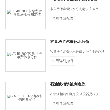
卡尔费休容量法水分测定仪 主要用于
精确测定样品中的水分含量，广泛应用
查看详细介绍
于制药、化工、食品、石油等领域，是
质量控制与科学研究中检测水分的关键
设备。具备智能终点识别技术、自动滴
定、自动计算、自动记录数据等功能，
提高了工作效率和测量精度
容量法卡尔费休水分仪
容量法卡尔费休水分仪：本仪器是通过
精密计量系统将卡尔费休试剂精确滴定
查看详细介绍
到加入被测样品的密封滴定池中，通过
计算到达终点时所消耗掉的卡尔费休试
剂总量和试剂的滴定度来推算出样品中
被反应掉的水分总量，进而得出样品中
水分含量 。 核心化学反应基于卡尔费
石油液相锈蚀测定仪
休容量滴定法。
石油液相锈蚀测定仪 本仪器是根据
GB/T11183-89 《加抑制剂矿物油在水
查看详细介绍
存在下防锈性能试验法》设计制造的测
试仪器。仪器测试原理是将300ml试样