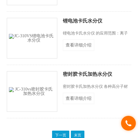
和30ml蒸馏水或合成海水混合，把圆
柱形的试验钢棒全部浸在其中，在60℃
下进行搅拌。通常试验周期为24小
锂电池卡氏水分仪
时，但是根据合同双方的要求，亦可长
可短。试验周期结束后，钢棒锈蚀的痕
锂电池卡氏水分仪 的应用范围：离子
迹和锈蚀的程度。
电池原料及成品如：各种正负极锂盐、
查看详细介绍
隔膜、极片等等； 各种高分子材料，
不易溶解的样品如：各种塑料粒子及塑
料制品，医用器械，人造骨骼、建筑密
封胶等等
密封胶卡氏加热水分仪
密封胶卡氏加热水分仪 各种高分子材
料，不易溶解的样品如：各种塑料粒子
查看详细介绍
及塑料制品，医用器械，人造骨骼、建
筑密封胶等等
下一页
末页