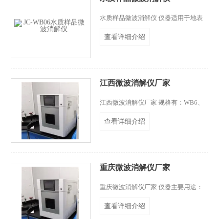
水质样品微波消解仪 仪器适用于地表
水、地下水、生活污水和工业废水中
查看详细介绍
20 种金属元素总量的微波酸消解预处
理，包括银（Ag）、铝（Al）、砷
（As）、铍（Be）、钡（Ba）、钙
（Ca）、镉（Cd）、钴（Co）、铬
（Cr）、铜（Cu）、铁（Fe）、钾
江西微波消解仪厂家
（K）、镁（Mg）、锰（Mn）、钼
（Mo）、镍（Ni）、铅（Pb）、
江西微波消解仪厂家 规格有：WB6、
（Tl）、钒（V）、锌（Zn）等。其他
WB8、WB10、WB12、WB16、
金属元素通过验证后也适用于本方案。
查看详细介绍
WB20、WB24等更多样品量。微波消
解仪器采用微波非脉冲连续自动变频控
制，腔体采用大容积不锈钢腔体材料特
制而成，仪器采用底部远红外测温、压
力双重测控，可精确控制微波化学反应
重庆微波消解仪厂家
进程，微波消解仪广泛应用于食品、医
药、环保、饲料、肥料、卫生检验、地
重庆微波消解仪厂家 仪器主要用途：
质、化工等检验机构对各种样品的消
对各种样品的消解，用于原子吸收光谱
解，用于原子吸收光谱（AAS）、原子
查看详细介绍
（AAS）、原子发射光谱（ICP-
发射光谱
AES）、原子荧光（AFS）、等离子体