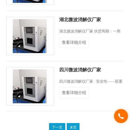
质谱（ICP-MS）、高效液相色谱仪、
气相色谱仪等分析仪器的样品前处理。
仪器简介：微波消解仪采用底部红外测
湖北微波消解仪厂家
温，非脉冲连续自动变频控制，腔体材
质为不锈钢。
湖北微波消解仪厂家 供货周期：一周
验收：需方现场自行验收 质保：一年
查看详细介绍
付款方式：款到发货 售后：远程安装
调试培训 -仪器操作比较简单！（如需
供方提供现场安装、外加费用）
四川微波消解仪厂家
四川微波消解仪厂家 · 安全性——双重
安全防护门，一体式钢制外层防爆门结
查看详细介绍
构和自锁结构，仪器更安全； · 便捷性
——彩色液晶显示屏结合电磁式触控面
板设计，操作更舒适； · 高效性——单
个消解罐容积可达100mL，批次消解量
高； · 可靠性——密闭能量设计，确保
样品和挥发性元素无损失，提高结果准
下一页
末页
确性。