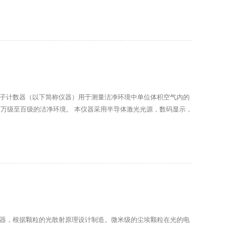
药卫生、生物制品、航空航天等部门
埃粒子计数器（以下简称仪器）用于测量洁净环境中单位体积空气内的
万级至百级的洁净环境。 本仪器采用半导体激光光源，数码显示，
明了，电脑控制，可打印采样结果，测试洁净环境十分便利。广泛应
生、生物制品、航空航天等部门。
计数器，根据颗粒的光散射原理设计制造。微米级的尘埃颗粒在光的电