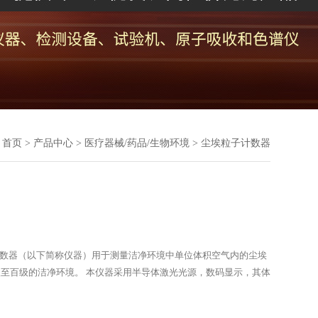
首页
>
产品中心
>
医疗器械/药品/生物环境
>
尘埃粒子计数器
子计数器（以下简称仪器）用于测量洁净环境中单位体积空气内的尘埃
至百级的洁净环境。 本仪器采用半导体激光光源，数码显示，其体
，电脑控制，可打印采样结果，测试洁净环境十分便利。广泛应用于
生物制品、航空航天等部门。