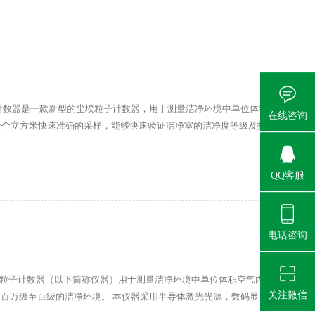
计数器是一款新型的尘埃粒子计数器，用于测量洁净环境中单位体积
在线咨询
一个立方米快速准确的采样，能够快速验证洁净室的洁净度等级及打
0版GMP的标准。该产品采用了非常友好的用户界面，高分辨率大尺寸彩
能同步监测8个粒径通道的粒子
QQ客服
电话咨询
尘埃粒子计数器（以下简称仪器）用于测量洁净环境中单位体积空气内
关注微信
百万级至百级的洁净环境。 本仪器采用半导体激光光源，数码显
简单明了，电脑控制，可打印采样结果，测试洁净环境十分便利。广