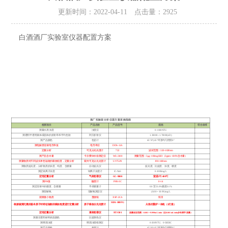
更新时间：2022-04-11 点击量：
2925
白酒酒厂实验室仪器配置方案
酒厂实验室分析仪器方案采购指南
检测项目
产品名称
产品型号
规格
符合标准
测量水质浊度
浊度仪
0-1000NTU
测透明半透明液体或固体的折射率和平均色散
阿贝折射仪
1.30000--1.70000(nD)
测产品颜色
色差计
45°/0°(45°环形均匀照明0°
测电解质溶液电导率值
电导率仪
DDS-11A
定量分析
可见分光光度计
722
波长范围：320-1020nm
测产品含水量
卡尔费休水份测定仪
WS-2100
测量范围：3μg~100mgH2O（3ppm~100%含水量）
测量物质对不同波长单色辐射的吸收程度，定量分析
紫外可见分光光度计
UV752N
190-1100nm
测物质旋光度，分析物质的浓度、纯度、含糖量
自动旋光
仪
旋光度、比旋度、浓度、糖度
测定钠离子浓度
钠离子浓度计
JC-NaS
0-1000mg/L
定性定量分析
气相色谱仪
GC-9800
室温5℃-400℃
测PH值
酸度计
PHS-3C
0-14
测定溶液中的糖度、含糖量
手持糖量计
0.0 至53.0%糖度0.1%
测溶解氧
溶解氧测定仪
(0.00～19.99)mg/L
观察微小物质
显微镜
XSP-2CA
双目
SDA-100FG
根据被测元素的基本原子对特征辐射的吸收程度进行定量分析
原子吸收分光光度计
火焰石墨炉一体机（3灯座）
定性定量分析
液相色谱仪
STI-501
流量设定范围：0.001～9.999mL/min（以0.001mL/min步长调节流量）
测量非透明材料表面颜色
比较测色仪
测啤酒浊度
啤酒浊度检测仪
0-200NTU、0-50EBC
测产品颜色
色度计
45°/0°(45°环形均匀照明0°