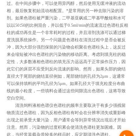
过。在中间步骤中，可以使用异丙醇，然后使用无缓冲液的流动
相，最后恢复初始流动相配置。*是常用的另一种去除污染的溶
剂。如果色谱柱被严重污染，二甲基亚砜或二甲基甲酰铵和水可
以以50∶50的比例混合，并以低于0.5ml/min的流速流过色谱柱反相
柱的成功再生是一个非常耗时的过程，并且溶剂洗涤可以通过梯
度洗脱系统操作。另一个问题是色谱柱在清洗过程中是否会被反
冲，因为大部分强烈保留的污染物会积聚在色谱柱头上，这反过
来会缩短被冲出色谱柱的污染物的移动距离。考虑到填充柱的稳
定性，大多数液相色谱柱的填充压力远远高于正常操作压力，因
此它们的床层不应受到反向流速的影响。然而，如果头部的烧结
直径大于尾部的烧结直径例如，尾部烧结的孔径为2μm，这通常
可以保持填料的平均孔径为5μm。如果孔径大于填充粒度分布曲
线的最小粒度，一些填料会通过这些间隙流出色谱柱，这将导致
空白空间。
清洗饲料液相色谱仪色谱柱的频率主要取决于有多少强残留
物质流过色谱柱，因为反相色谱柱有时会在分辨率消失或重影峰
出现之前承受大量污染，用户通常会等到异常情况出现后才开始
注意。然而，污染物的过度积累会使清洗色谱柱更加困难。因
此，当经常装载杂质较多的样品时，应定期清洗色谱柱。