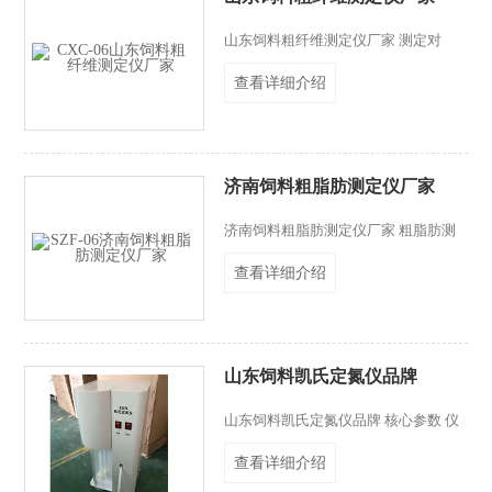
山东饲料粗纤维测定仪厂家 测定对
象：各种饲料、粮食、谷物食品及其它
查看详细介绍
需要测定粗纤维含量的农副产品 测试
样品数：6个／次 重复性差：粗纤维含
量在10%以下，绝对值差≦0.4;粗纤维
含量在10%以上 相对差≦4%
济南饲料粗脂肪测定仪厂家
济南饲料粗脂肪测定仪厂家 粗脂肪测
定仪是一部测量脂肪含量的仪器，是根
查看详细介绍
据索氏抽提原理、用重量测定方法来测
定脂肪含量。脂肪测定仪设计合理、性
能稳定、精确度高、操作省力、省时，
测定结果符合国家(GB5512-85)标准，
各项指标及性能都达进口同类产品的要
山东饲料凯氏定氮仪品牌
求，是食品、油脂、饲料等行业测定脂
肪的理想设备。操作时可以根据试剂沸
山东饲料凯氏定氮仪品牌 核心参数 仪
点和环境温度不同而调节加热温度，试
器种类： 凯氏定氮仪 产地类别：国产
样在抽提过程反复浸泡及抽提，从而达
查看详细介绍
自动化程度：半自动定氮仪 测定范
到快速测定
围：0.1～240mgN 蒸馏时间：3～