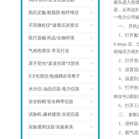
接头进入色
器，从而达
点击
凯氏定氮/粗脂肪/粗纤维仪
一电力公司
点击
不溶微粒仪*渗透压浓度仪
一、 开机
1、打开氮
点击
医疗器械/药品/生物环境
0.4mpa 
点击
气相色谱仪-常见行业
前端压力表到
2、打开变
点击
原子荧光*直读光谱*X荧光
3、设置温
点击
ICP光谱仪/电感耦合等离子
4、温度到
点击
5、打开热
水分仪-油品仪器-电力仪器
将信号2调至0
点击
安全鞋帽/安全网带仪器
6、打开工
点击
试验机-建材建筑/水泥仪器
二
、 参数
1、进样器A 
点击
实验通用仪器/实验家具
2、载气流速20
点击