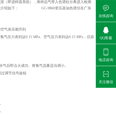
化室（即进样器系统），将样品气带入色谱柱分离进入检测
骤介绍如下：
GC-9860变压器油色谱仪在广东
在线咨询
和空气表压都升到
侧氢气压力表到达0.15 MPa、空气压力表到达0.15 MPa，仪器
QQ客服
电话咨询
水气后即点火成功、将氢气
流量适当调小。
通过调节信号旋钮
关注微信
℃。
n。