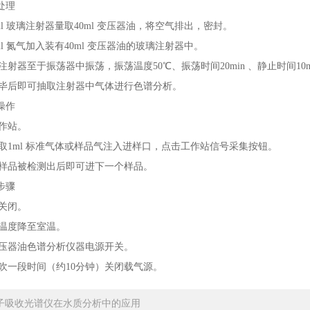
处理
ml 玻璃注射器量取40ml 变压器油，将空气排出，密封。
l 氮气加入装有40ml 变压器油的玻璃注射器中。
射器至于振荡器中振荡，振荡温度50℃、振荡时间20min 、静止时间10mi
毕后即可抽取注射器中气体进行色谱分析。
操作
作站。
1ml 标准气体或样品气注入进样口，点击工作站信号采集按钮。
样品被检测出后即可进下一个样品。
步骤
关闭。
温度降至室温。
压器油色谱分析仪器电源开关。
吹一段时间（约10分钟）关闭载气源。
子吸收光谱仪在水质分析中的应用