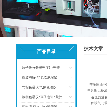
技术文章
产品目录
原子吸收分光光度计/光谱
点击
微波消解仪*氮吹浓缩仪
变压器油中
点击
气相色谱仪/气象色谱仪
中判断设备
点击
液相色谱仪*离子色谱*凝胶
变压器油色谱
一种载气（常
点击
饲料/兽药/农业化验仪器