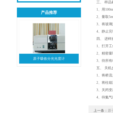
三、 样品
1、用100
产品推荐
2、量取5m
3、将玻璃注
4、静止完
四、 进样
1、打开工
2、精密量取
原子吸收分光光度计
3、待所有
五、 关机
1、将桥流
2、将柱箱
3、关闭变
4、待氮气
上一条：
原