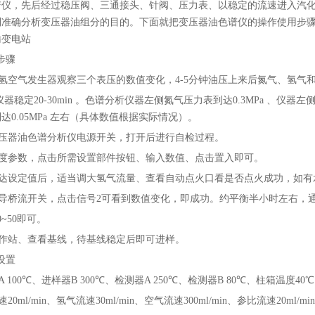
谱仪，先后经过稳压阀、三通接头、针阀、压力表、以稳定的流速进入汽
到准确分析变压器油组分的目的。下面就把变压器油色谱仪的操作使用步
输变电站
步骤
氢空气发生器观察三个表压的数值变化，4-5分钟油压上来后氮气、氢气
后，仪器稳定20-30min 。色谱分析仪器左侧氮气压力表到达0.3MPa 、仪器左
达0.05MPa 左右（具体数值根据实际情况）。
压器油色谱分析仪电源开关，打开后进行自检过程。
度参数，点击所需设置部件按钮、输入数值、点击置入即可。
达设定值后，适当调大氢气流量、查看自动点火口看是否点火成功，如有
导桥流开关，点击信号2可看到数值变化，即成功。约平衡半小时左右，
~50即可。
作站、查看基线，待基线稳定后即可进样。
设置
100℃、进样器B 300℃、检测器A 250℃、检测器B 80℃、柱箱温度40
ml/min、氢气流速30ml/min、空气流速300ml/min、参比流速20ml/mi