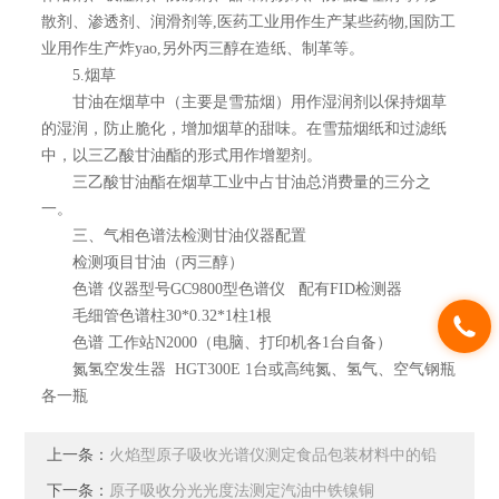
散剂、渗透剂、润滑剂等,医药工业用作生产某些药物,国防工
业用作生产炸yao,另外丙三醇在造纸、制革等。
5.烟草
甘油在烟草中（主要是雪茄烟）用作湿润剂以保持烟草
的湿润，防止脆化，增加烟草的甜味。在雪茄烟纸和过滤纸
中，以三乙酸甘油酯的形式用作增塑剂。
三乙酸甘油酯在烟草工业中占甘油总消费量的三分之
一。
三、气相色谱法检测甘油仪器配置
检测项目甘油（丙三醇）
色谱 仪器型号GC9800型色谱仪 配有FID检测器
毛细管色谱柱30*0.32*1柱1根
色谱 工作站N2000（电脑、打印机各1台自备）
氮氢空发生器 HGT300E 1台或高纯氮、氢气、空气钢瓶
各一瓶
上一条：
火焰型原子吸收光谱仪测定食品包装材料中的铅
下一条：
原子吸收分光光度法测定汽油中铁镍铜