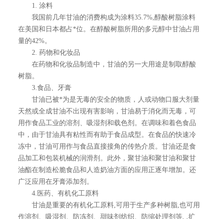
1. 涂料
我国前几年甘油的消费构成为涂料35.7%,醇酸树脂涂料
在美国和日本都占*位。在醇酸树脂所用的多元醇中甘油占用
量的42%。
2. 药物和化妆品
在药物和化妆品制造中，甘油的另一大用途是制取醇酸
树脂。
3.食品、牙膏
甘油已被*为是无毒的安全的物质，人或动物口服大剂量
天然或全成甘油不出现有害影响，甘油易于消化而无毒，可
用作食品工业的溶剂、吸湿剂和载色剂。在调味和着色食品
中，由于甘油具有粘性而有助于食品成型。在食品的快速冷
冻中，甘油可用作与食品直接接角的传热介质。甘油还是食
品加工和包装机械的润滑剂。此外，聚甘油和聚甘油和聚甘
油酯在制造松脆食品和人造奶油方面的应用正逐年增加。还
广泛应用在牙膏添加剂。
4.医药、有机化工原料
甘油是重要的有机化工原料,可用于生产多种树脂,也可用
作溶剂、吸湿剂、防冻剂、甜味剂纺织、防缩处理剂等, ,扩