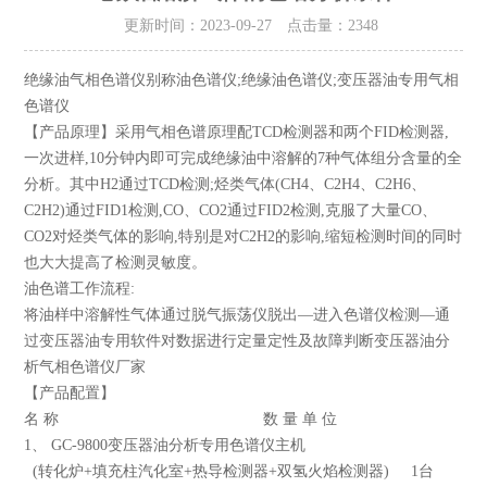
更新时间：2023-09-27 点击量：
2348
绝缘油气相色谱仪别称油色谱仪;绝缘油色谱仪;变压器油专用气相
色谱仪
【产品原理】采用气相色谱原理配TCD检测器和两个FID检测器,
一次进样,10分钟内即可完成绝缘油中溶解的7种气体组分含量的全
分析。其中H2通过TCD检测;烃类气体(CH4、C2H4、C2H6、
C2H2)通过FID1检测,CO、CO2通过FID2检测,克服了大量CO、
CO2对烃类气体的影响,特别是对C2H2的影响,缩短检测时间的同时
也大大提高了检测灵敏度。
油色谱工作流程:
将油样中溶解性气体通过脱气振荡仪脱出—进入色谱仪检测—通
过变压器油专用软件对数据进行定量定性及故障判断变压器油分
析气相色谱仪厂家
【产品配置】
名 称 数 量 单 位
1、 GC-9800变压器油分析专用色谱仪主机
(转化炉+填充柱汽化室+热导检测器+双氢火焰检测器) 1台