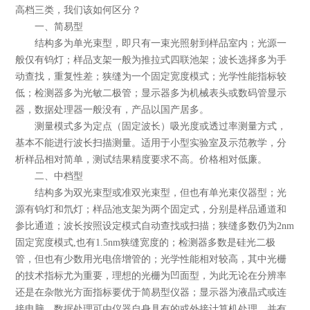
高档三类，我们该如何区分？
一、简易型
结构多为单光束型，即只有一束光照射到样品室内；光源一
般仅有钨灯；样品支架一般为推拉式四联池架；波长选择多为手
动查找，重复性差；狭缝为一个固定宽度模式；光学性能指标较
低；检测器多为光敏二极管；显示器多为机械表头或数码管显示
器，数据处理器一般没有，产品以国产居多。
测量模式多为定点（固定波长）吸光度或透过率测量方式，
基本不能进行波长扫描测量。适用于小型实验室及示范教学，分
析样品相对简单，测试结果精度要求不高。价格相对低廉。
二、中档型
结构多为双光束型或准双光束型，但也有单光束仪器型；光
源有钨灯和氘灯；样品池支架为两个固定式，分别是样品通道和
参比通道；波长按照设定模式自动查找或扫描；狭缝多数仍为2nm
固定宽度模式,也有1.5nm狭缝宽度的；检测器多数是硅光二极
管，但也有少数用光电倍增管的；光学性能相对较高，其中光栅
的技术指标尤为重要，理想的光栅为凹面型，为此无论在分辨率
还是在杂散光方面指标要优于简易型仪器；显示器为液晶式或连
接电脑，数据处理可由仪器自身具有的或外接计算机处理。并有