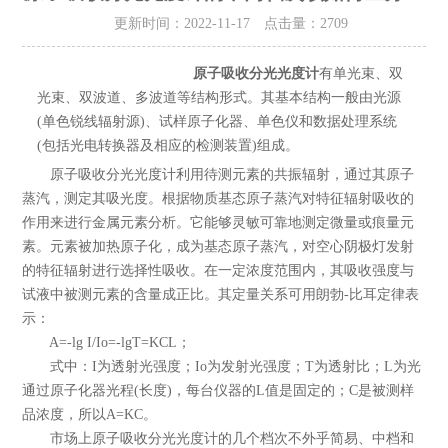
更新时间：2022-11-17 点击量：
2709
原子吸收分光光度计
有单光束、双
光束、双波道、多波道等结构形式。其基本结构一般由光源
(单色锐线辐射源)、试样原子化器、单色仪和数据处理系统
(包括光电转换器及相应的检测装置)组成。
原子吸收分光光度计利用待测元素的共振辐射，通过其原子
蒸汽，测定其吸光度。根据物质基态原子蒸汽对特征辐射吸收的
作用来进行金属元素分析。它能够灵敏可靠地测定微量或痕量元
素。元素被加热原子化，成为基态原子蒸汽，对空心阴极灯发射
的特征辐射进行选择性吸收。在一定浓度范围内，其吸收强度与
试液中被测元素的含量成正比。其定量关系可用朗勃-比耳定律表
示：
A=-lg I/Io=-lgT=KCL；
式中：I为透射光强度；Io为发射光强度；T为透射比；L为光
通过原子化器光程(长度)，每台仪器的L值是固定的；C是被测样
品浓度，所以A=KC。
市场上原子吸收分光光度计的几个档次不外乎简易、中档和