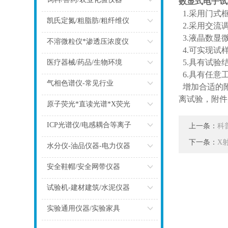
数显式电子试
1.采用门式
点击
凯氏定氮/粗脂肪/粗纤维仪
2.采用交流
3.液晶数显
点击
不溶微粒仪*渗透压浓度仪
4.可实现试
点击
5.具有试验
医疗器械/药品/生物环境
6.具有任意
点击
气相色谱仪-常见行业
增加合适的附
离试验，附件
点击
原子荧光*直读光谱*X荧光
点击
ICP光谱仪/电感耦合等离子
上一条：
科
下一条：
X
点击
水分仪-油品仪器-电力仪器
点击
安全鞋帽/安全网带仪器
点击
试验机-建材建筑/水泥仪器
点击
实验通用仪器/实验家具
点击