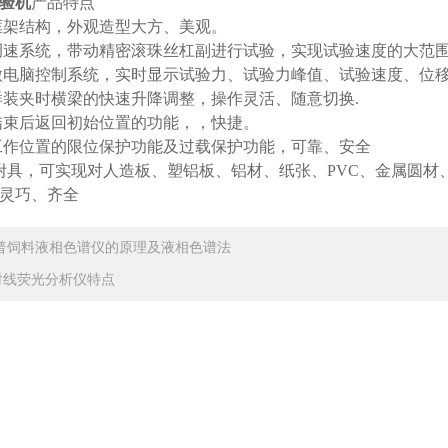
验机
产品特点
框架结构，外观造型大方、美观。
调速系统，带动精密滚珠丝杠副进行试验，实现试验速度的大范
微电脑控制系统，实时显示试验力、试验力峰值、试验速度、位
样装夹时横梁的快速升降调整，操作灵活、随意切换.
结束后返回初始位置的功能，，快捷。
工作位置的限位保护功能及过载保护功能，可靠、安全
具，可实现对人造板、塑铝板、铝材、纸张、PVC、金属圆材
灵巧、齐全
普饲料液相色谱仪的原理及液相色谱法
射线荧光分析仪特点