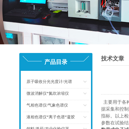
技术文章
产品目录
原子吸收分光光度计/光谱
点击
微波消解仪*氮吹浓缩仪
主要用于各
点击
气相色谱仪/气象色谱仪
据采集和控制
指标。以上检
点击
液相色谱仪*离子色谱*凝胶
参数在试验结
点击
饲料/兽药/农业化验仪器