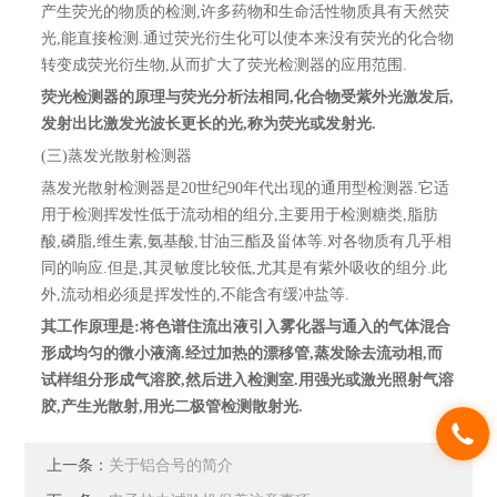
产生荧光的物质的检测,许多药物和生命活性物质具有天然荧
光,能直接检测.通过荧光衍生化可以使本来没有荧光的化合物
转变成荧光衍生物,从而扩大了荧光检测器的应用范围.
荧光检测器的原理与荧光分析法相同,化合物受紫外光激发后,
发射出比激发光波长更长的光,称为荧光或发射光.
(三)蒸发光散射检测器
蒸发光散射检测器是20世纪90年代出现的通用型检测器.它适
用于检测挥发性低于流动相的组分,主要用于检测糖类,脂肪
酸,磷脂,维生素,氨基酸,甘油三酯及甾体等.对各物质有几乎相
同的响应.但是,其灵敏度比较低,尤其是有紫外吸收的组分.此
外,流动相必须是挥发性的,不能含有缓冲盐等.
其工作原理是:将色谱住流出液引入雾化器与通入的气体混合
形成均匀的微小液滴.经过加热的漂移管,蒸发除去流动相,而
试样组分形成气溶胶,然后进入检测室.用强光或激光照射气溶
胶,产生光散射,用光二极管检测散射光.
上一条：
关于铝合号的简介