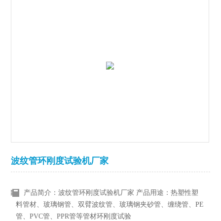
波纹管环刚度试验机厂家
产品简介：波纹管环刚度试验机厂家 产品用途：热塑性塑
料管材、玻璃钢管、双臂波纹管、玻璃钢夹砂管、缠绕管、PE
管、PVC管、PPR管等管材环刚度试验