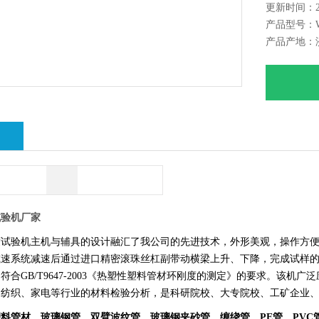
更新时间：202
器测量技
产品型号：W
据的影响
产品产地：
绍
试验机厂家
度试验机主机与辅具的设计融汇了我公司的先进技术，外形美观，操作方
减速系统减速后通过进口精密滚珠丝杠副带动横梁上升、下降，完成试样
符合GB/T9647-2003《热塑性塑料管材环刚度的测定》的要求。该
、纺织、家电等行业的材料检验分析，是科研院校、大专院校、工矿企业
料管材、玻璃钢管、双臂波纹管、玻璃钢夹砂管、缠绕管、PE管、PVC