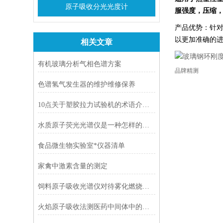
原子吸收分光光度计
服强度，压缩
产品优势：针
以更加准确的
相关文章
有机玻璃分析气相色谱方案
品牌
精测
色谱氢气发生器的维护维修保养
10点关于塑胶拉力试验机的术语介绍，赶紧收藏吧！
水质原子荧光光谱仪是一种怎样的分析仪器呢
食品微生物实验室*仪器清单
家禽中激素含量的测定
饲料原子吸收光谱仪对待雾化燃烧系统的维护
火焰原子吸收法测医药中间体中的铁含量