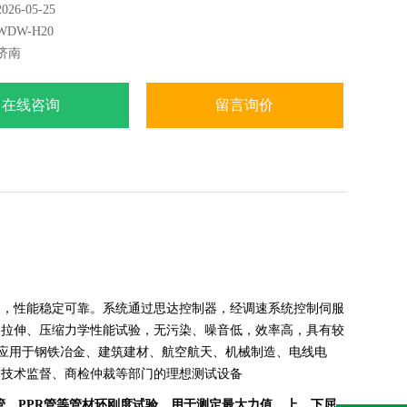
6-05-25
术，避免了环刚度检测中的压偏，侧压等不良情况对实验数
DW-H20
，可以更加准确的进行检测，有效提高精度
济南
在线咨询
留言询价
便，性能稳定可靠。系统通过思达控制器，经调速系统控制伺服
的拉伸、压缩力学性能试验，无污染、噪音低，效率高，具有较
机广泛应用于钢铁冶金、建筑建材、航空航天、机械制造、电线电
、技术监督、商检仲裁等部门的理想测试设备
管、PPR管等管材环刚度试验。用于测定最大力值、上、下屈