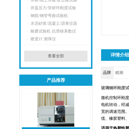
木材/细工木板/胶合板试验
井盖压力/管材环刚度试验
钢筋/钢管弯曲试验机
水泥砂浆/混凝土/沥青仪器
耐磨试验机 抗滑移系数仪
硬度计 测厚仪
详情介
查看全部
品牌
精测
产品推荐
玻璃钢环刚度
微机控制环刚
电机转动，经
宽的调速范围。
缆、橡胶塑料
适用于热塑性塑