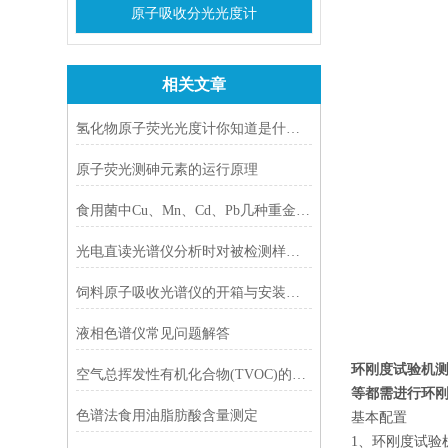
原子吸收分光光度计
相关文章
氢化物原子荧光光度计你知道是什么吗？
原子荧光测砷元素的运行原理
食用菌中Cu、Mn、Cd、Pb几种重金属含量的测定
光电直读光谱仪分析时对被检测样品有什么要求？应如何制样？
饲料原子吸收光谱仪的开箱与安装简介
液相色谱仪常见问题解答
环刚度试验机
空气总挥发性有机化合物(TVOC)的检测方案
等都需进行环
色谱法食用油脂肪酸含量测定
基本配置
1、环刚度试验