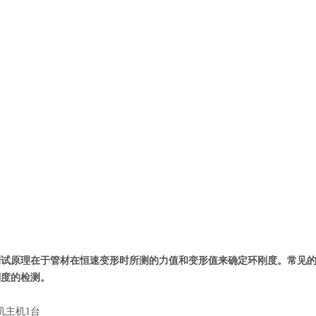
测试原理在于管材在恒速变形时所测的力值和变形值来确定环刚度。常见
刚度的检测。
机主机1台