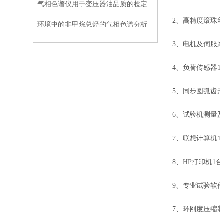
气相色谱仪用于变压器油品质的检定
2、高精度滚珠
环境中的非甲烷总烃的气相色谱分析
3、电机及伺服
4、负荷传感器
5、同步圆弧齿
6、试验机测量
7、联想计算机
8、HP打印机1
9、专业试验软
7、环刚度压缩