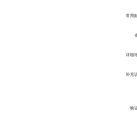
常用
详细
补充
验