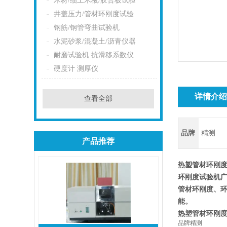
木材/细工木板/胶合板试验
井盖压力/管材环刚度试验
钢筋/钢管弯曲试验机
水泥砂浆/混凝土/沥青仪器
耐磨试验机 抗滑移系数仪
硬度计 测厚仪
详情介
查看全部
品牌
精测
产品推荐
热塑管材环刚
环刚度试验机
管材环刚度、
能。
热塑管材环刚
品牌
精测