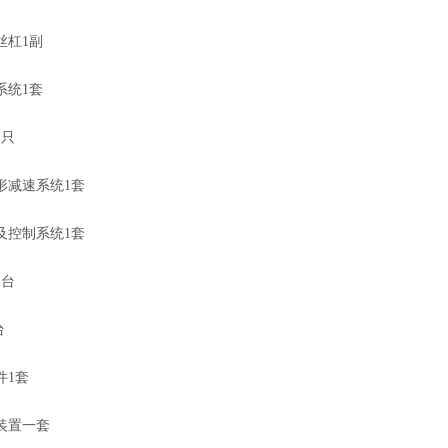
丝杠1副
系统1套
1只
形减速系统1套
及控制系统1套
1台
台
件1套
装置一套