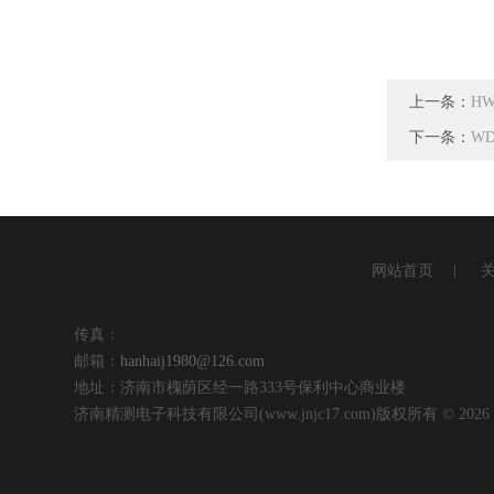
上一条：
H
下一条：
W
网站首页
|
传真：
邮箱：
hanhaij1980@126.com
地址：济南市槐荫区经一路333号保利中心商业楼
济南精测电子科技有限公司(www.jnjc17.com)版权所有 © 202