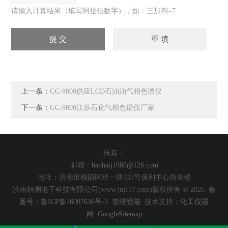
请输入计算结果（填写阿拉伯数字），如：三加四=7
上一条：
GC-9800供应LCD石油油气相色谱仪
下一条：
GC-9800江苏石化气相色谱仪厂家
传真：
邮箱：
hanhaij1980@126.com
地址：济南市槐荫区经一路333号保利中心商业楼
济南精测电子科技有限公司(www.jnjc17.com)版权所有 © 2026
备
案号：鲁ICP备16007636号-3
管理登陆
技术支持：
化工仪器
网
GoogleSitemap