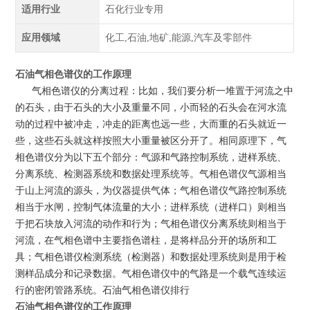
适用行业
石化行业专用
应用领域
化工,石油,地矿,能源,汽车及零部件
石油气相色谱仪的工作原理
气相色谱仪的分离过程：比如，我们要分析一堆置于河流之中
的石头，由于石头的大小及重量不同，小而轻的石头会在河水流
动的过程中被冲走，冲走的距离也远一些，大而重的石头就近一
些，这些石头就这样按照大小重量被区分开了。相同原理下，气
相色谱仪分为以下五个部分：气源和气路控制系统，进样系统、
分离系统、检测器系统和数据处理系统等。气相色谱仪气源相当
于山上河流的源头，为仪器提供气体；气相色谱仪气路控制系统
相当于水闸，控制气体流量的大小；进样系统（进样口）则相当
于把石块放入河流的动作和行为；气相色谱仪分离系统则相当于
河流，在气相色谱中主要指色谱柱，是将样品分开的场所和工
具；气相色谱仪检测系统（检测器）和数据处理系统则是用于检
测样品成分和记录数据。气相色谱仪中的气路是一个载气连续运
行的密闭管路系统。石油气相色谱仪排行
石油气相色谱仪的工作原理