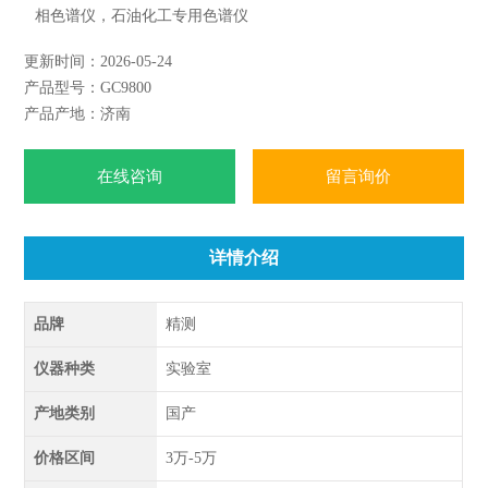
相色谱仪，石油化工专用色谱仪
满足标准：
更新时间：2026-05-24
（1）GB 17930-2006《车用汽油》
产品型号：GC9800
（2）GB 18351-2004《车用乙醇汽油》
产品产地：济南
（2）SH/T 0663-1998《汽油中某些醇类和醚类含氧化合物的测
定（气相色谱法）》
（3）SH/T 0693-2000《汽油中芳烃含量测定法（气相色谱
在线咨询
留言询价
详情介绍
品牌
精测
仪器种类
实验室
产地类别
国产
价格区间
3万-5万