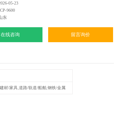
6-05-23
的分析：包括地质样品、矿石及矿物等。
P-9600
山东
在线咨询
留言询价
,建材/家具,道路/轨道/船舶,钢铁/金属