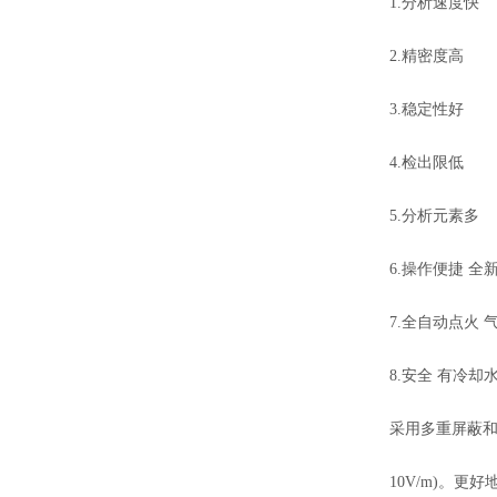
1.分析速度快
2.精密度高
3.稳定性好
4.检出限低
5.分析元素多
6.操作便捷 全
7.全自动点火
8.安全 有冷
采用多重屏蔽和良
10V/m)。更