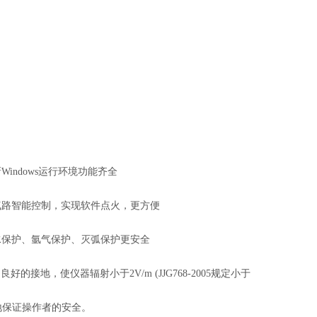
新Windows运行环境功能齐全
 气路智能控制，实现软件点火，更方便
却水保护、氩气保护、灭弧保护更安全
好的接地，使仪器辐射小于2V/m (JJG768-2005规定小于
好地保证操作者的安全。