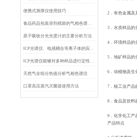
便携式测厚仪使用技巧
2．有色金属
食品药品包装溶剂残留的气相色谱仪测定方法
3．水质样品的
原子吸收分光光度计的主要分析方法
4．环境样品的
ICP光谱仪、电感耦合等离子体的应用范围
5．地矿样品的
ICP光谱仪能够对多种样品进行定性分析
6．动植物及
天然气全组分热值分析气相色谱仪
口罩高压蒸汽灭菌器使用方法
7．核工业产品
8．食品及饮料
9．化学化工产
产品特点