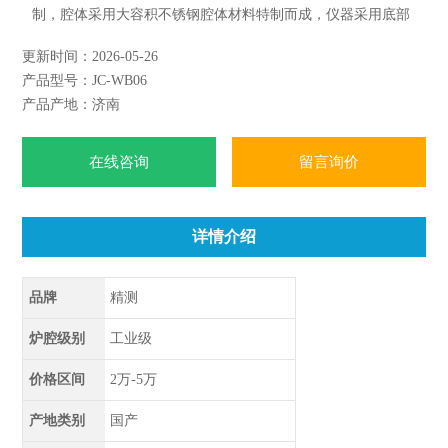
制，腔体采用大容积不锈钢腔体材料特制而成，仪器采用底部
远红外测温、压力双重测控，可精确控制微波化学反应进程，
更新时间：2026-05-26
微波消解仪广泛应用于食品、医药、环保、饲料、肥料、卫生
产品型号：JC-WB06
检验、地质、化工等检验机构对各种样品的消解
产品产地：济南
在线咨询
留言询价
详情介绍
品牌
精测
炉腔级别
工业级
价格区间
2万-5万
产地类别
国产