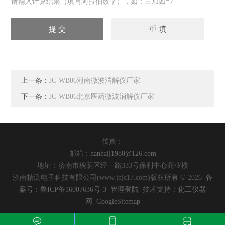
请输入计算结果（填写阿拉伯数字），如：三加四=7
上一条：
JC-WB06河南微波消解仪厂家
下一条：
JC-WB06北京医药微波消解仪厂家
传真：
邮箱：
hanhaij1980@126.com
地址：济南市槐荫区经一路333号保利中心商业楼
济南精测电子科技有限公司(www.jnjc17.com)版权所有 © 2026
备
案号：鲁ICP备16007636号-3
管理登陆
技术支持：
化工仪器
网
GoogleSitemap