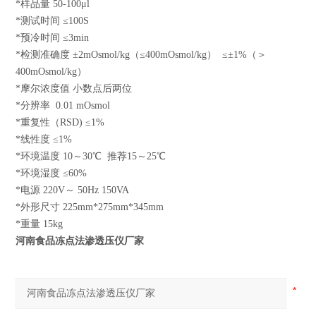
*样品量 50-100μl
*测试时间 ≤100S
*预冷时间 ≤3min
*检测准确度 ±2mOsmol/kg（≤400mOsmol/kg） ≤±1%（＞
400mOsmol/kg）
*摩尔浓度值 小数点后两位
*分辨率 0.01 mOsmol
*重复性（RSD) ≤1%
*线性度 ≤1%
*环境温度 10～30℃ 推荐15～25℃
*环境湿度 ≤60%
*电源 220V～ 50Hz 150VA
*外形尺寸 225mm*275mm*345mm
*重量 15kg
河南食品冻点法渗透压仪厂家