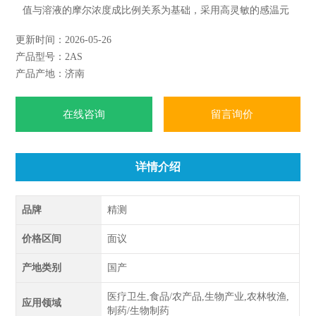
值与溶液的摩尔浓度成比例关系为基础，采用高灵敏的感温元
件测量不同溶液的冰点，进而得出所测溶液的渗透压摩尔浓
更新时间：2026-05-26
度。广泛应用于制药、药物分析、生物、食品医疗等领域的渗
产品型号：2AS
透压摩尔浓度的测试及研究。
产品产地：济南
在线咨询
留言询价
详情介绍
品牌
精测
价格区间
面议
产地类别
国产
医疗卫生,食品/农产品,生物产业,农林牧渔,
应用领域
制药/生物制药