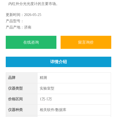
内红外分光光度计的主要市场。
该仪器配备通用高性能计算机和中文控制数据处理软件，采用
更新时间：2026-05-25
优质TGS为接收器，性能可靠，操作简便，功能*，可广泛应
产品型号：
用在饲料、兽药、石油、化工、医药、环保、教学、材料科学
产品产地：济南
等各个领域，是科研、生产、教学
在线咨询
留言询价
详情介绍
品牌
精测
仪器类型
实验室型
价格区间
1万-5万
仪器种类
相关软件/数据库