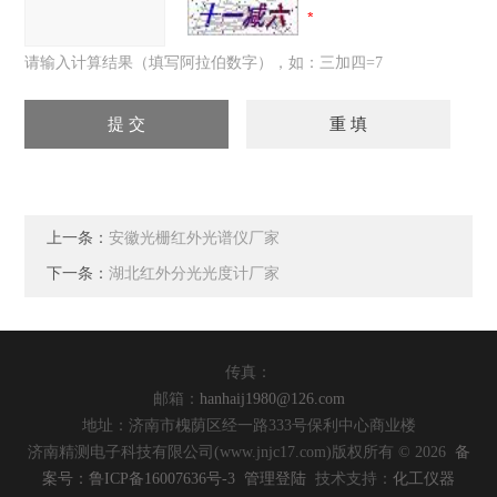
请输入计算结果（填写阿拉伯数字），如：三加四=7
上一条：
安徽光栅红外光谱仪厂家
下一条：
湖北红外分光光度计厂家
传真：
邮箱：
hanhaij1980@126.com
地址：济南市槐荫区经一路333号保利中心商业楼
济南精测电子科技有限公司(www.jnjc17.com)版权所有 © 2026
备
案号：鲁ICP备16007636号-3
管理登陆
技术支持：
化工仪器