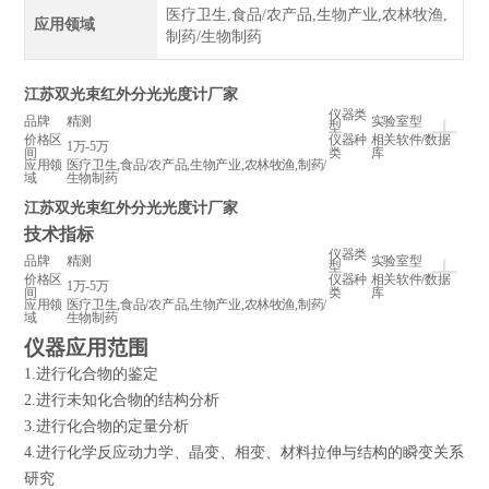
医疗卫生,食品/农产品,生物产业,农林牧渔,
应用领域
制药/生物制药
江苏双光束红外分光光度计厂家
+
仪器类
品牌
精测
实验室型
型
价格区
仪器种
相关软件/数据
1万-5万
间
类
库
应用领
医疗卫生,食品/农产品,生物产业,农林牧渔,制药/
域
生物制药
江苏双光束红外分光光度计厂家
技术指标
+
仪器类
品牌
精测
实验室型
型
价格区
仪器种
相关软件/数据
1万-5万
间
类
库
应用领
医疗卫生,食品/农产品,生物产业,农林牧渔,制药/
域
生物制药
仪器
应用范围
1.进行化合物的鉴定
2.进行未知化合物的结构分析
3.进行化合物的定量分析
4.进行化学反应动力学、晶变、相变、材料拉伸与结构的瞬变关系
研究