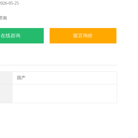
6-05-25
标准《工业明胶》QB/T1995
标准《骨胶》QB/T1997
济南
业标准《照相明胶》QB1997
在线咨询
留言询价
国产