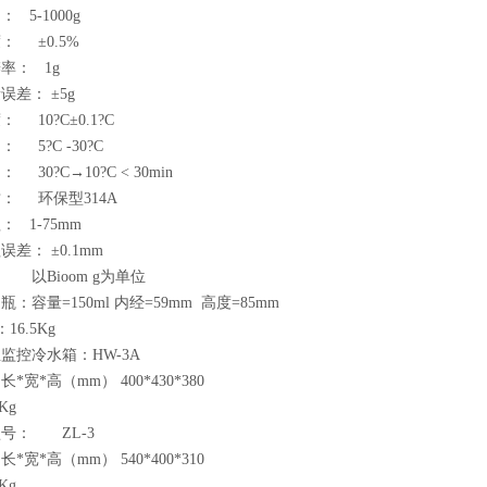
5-1000g
 ±0.5%
： 1g
差： ±5g
10?C±0.1?C
5?C -30?C
0?C→10?C < 30min
 环保型314A
1-75mm
： ±0.1mm
以Bioom g为单位
量=150ml 内经=59mm 高度=85mm
.5Kg
控冷水箱：HW-3A
*高（mm） 400*430*380
Kg
： ZL-3
*高（mm） 540*400*310
Kg