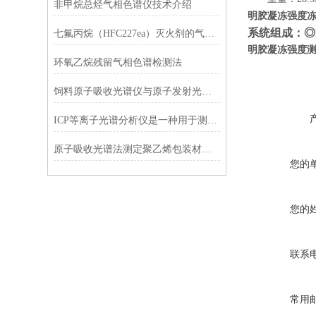
非甲烷总烃气相色谱仪技术介绍
明胶凝冻强度
系统组成：◎
七氟丙烷（HFC227ea）灭火剂的气相色谱分析
明胶凝冻强度
环氧乙烷残留气相色谱检测法
饲料原子吸收光谱仪与原子发射光谱法做个对比
ICP等离子光谱分析仪是一种用于测定样品中元素种类和含量的仪器
原子吸收光谱法测定聚乙烯包装材料中的铅
您的
您的
联系
常用