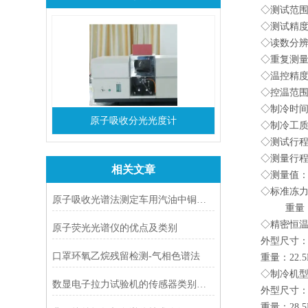
◇测试范围： 
◇测试精度：
◇读数分辨率
◇重复测量误
◇温控精度： 
◇控温范围： 
◇制冷时间： 3
原子吸收分光光度计
◇制冷工质：
◇测试行程： 
◇测量行程误差
相关文章
◇测量值： 
◇标准冻力瓶：容
原子吸收光谱法测定车用汽油中铜、铁、镍的含量
重量：16
◇精密恒温监
原子荧光光谱仪的优点及类别
外型尺寸：长*宽
口罩环氧乙烷残留检测-气相色谱法
重量：22.5
◇制冷机型号
数显电子拉力试验机的传感器类别说明
外型尺寸：长*宽
重量：28.5