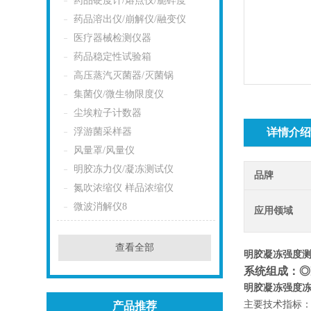
药品硬度计/熔点仪/脆碎度
药品溶出仪/崩解仪/融变仪
医疗器械检测仪器
药品稳定性试验箱
高压蒸汽灭菌器/灭菌锅
集菌仪/微生物限度仪
尘埃粒子计数器
浮游菌采样器
详情介
风量罩/风量仪
明胶冻力仪/凝冻测试仪
品牌
氮吹浓缩仪 样品浓缩仪
微波消解仪8
应用领域
查看全部
明胶凝冻强度
系统组成：◎
明胶凝冻强度
主要技术指标
产品推荐