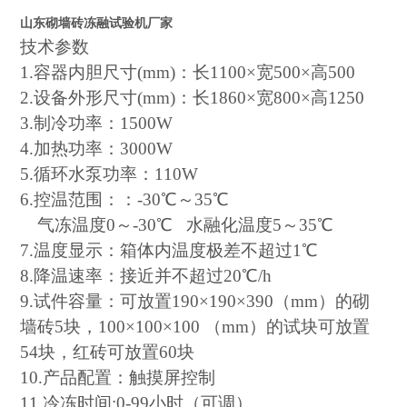
山东砌墙砖冻融试验机厂家
技术参数
1.容器内胆尺寸(mm)：长11
0
0×宽500×高5
0
0
2.设备外形尺寸(mm)：长18
6
0×宽
800
×高
125
0
3.制冷功率：1500W
4.加热功率：3000W
5.循环水泵功率：110W
6
.
控
温
范围
：：
-3
0
℃～
35
℃
气冻温度
0
～
-30
℃
水融化温度
5
～
35
℃
7
.温度显示：箱体内温度极差不超过1℃
8
.降温速率：接近并不超过20℃
/
h
9
.试件容量：可放置190×190×390（mm）的砌
墙砖5块，100×100×100 （mm）的试块可放置
54块，红砖可放置60块
10
.产品配置：触摸屏控制
11
.冷冻时间:0-99小时（可调）