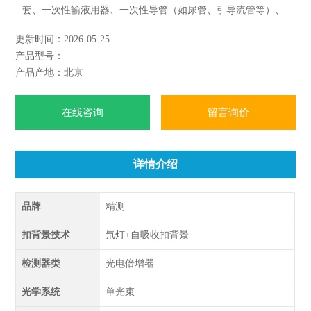
套、一次性输液用器、一次性导管（如尿管、引导流管等）、
麻醉器械等，一次性医疗器中的重金属因其能直接进入人体血
更新时间：2026-05-25
液和组织；测定一次性医疗器械中重金属铜、镉、铬、铅、
产品型号：
钡、锡含量，其中铜、镉采用火焰法，铬、铅、钡、锡采用石
产品产地：北京
墨炉法。
在线咨询
留言询价
详情介绍
品牌
精测
扣背景技术
氘灯+自吸收扣背景
检测器类
光电倍增器
光学系统
单光束