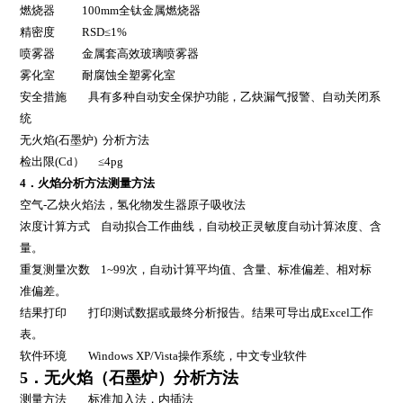
燃烧器
100mm
全钛金属燃烧器
精密度
RSD≤1%
喷雾器
金属套高效玻璃喷雾器
雾化室
耐腐蚀全塑雾化室
安全措施
具有多种自动安全保护功能，乙炔漏气报警、自动关闭系
统
无火焰
(
石墨炉
)
分析方法
检出限
(Cd
）
≤4pg
4
．火焰分析方法测量方法
空气
-
乙炔火焰法，氢化物发生器原子吸收法
浓度计算方式
自动拟合工作曲线，自动校正灵敏度自动计算浓度、含
量。
重复测量次数
1~99
次，自动计算平均值、含量、标准偏差、相对标
准偏差。
结果打印
打印测试数据或最终分析报告。结果可导出成
Excel
工作
表。
软件环境
Windows XP/Vista
操作系统，中文专业软件
5
．无火焰（石墨炉）分析方法
测量方法
标准加入法，内插法