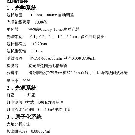
性能指标
1
．光学系统
波长范围
190nm—900nm
自动调整
光栅刻线密度
1800
条
单色器
消像差
Czerny-Turner
型单色器
光谱带宽
0.1
、
0.2
、
0.4
、
1.0
、
2.0nm
，多档自动切换
波长精确度
±0.20nm
波长重复性
0.1nm
基线漂移
静态
0.005A/30min
动态
0.008 A/30min
检测器
宽光谱范围光电倍增管
分辨率
能分辨锰灯
279.5nm
和
279.8nm
双线，并且两谱线间波谷能
量应小于
20
％
2
．光源系统
灯座
3
灯座
灯电源供电方式
400Hz
方波脉冲
灯电流调节范围
0 — 10mA
平均电流
3
．原子化系统
火焰分析方法
检出限
(Cu) 0.006μg/ml