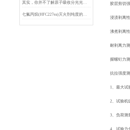
其实，你并不了解原子吸收分光光度计
胶层剪切强度测
七氟丙烷(HFC227ea)灭火剂纯度的气相色谱分析
浸渍剥离性能
沸煮剥离性能
耐剥离力测定：
握螺钉力测
抗拉强度测定
1、最大试验力
2、试验机级别0
3、负荷测量范围0
4、试验力分辨力