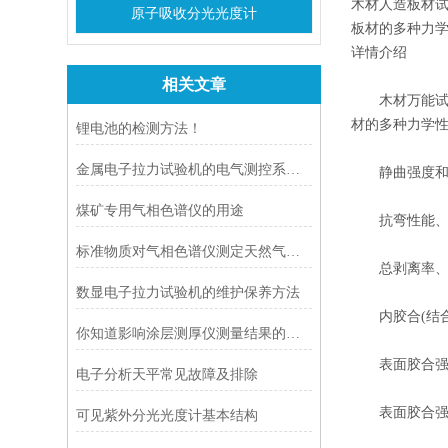
木材人造板材
原子吸收分光光度计
板材的多种力
详情介绍
相关文章
木材万能试验
材的多种力学
锂电池的检测方法！
金属电子拉力试验机的电气测控系统调试
静曲强度和弹性
煤矿专用气相色谱仪的用途
抗弯性能、抗
标准物质对气相色谱仪测定天然气热值的影响研究
总剥离率、最
数显电子拉力试验机的维护保养方法
内胶合(结合
你知道影响涂层测厚仪测量结果的因素有几点吗？
表面胶合强度
电子分析天平常见故障及排除
表面胶合强度
可见紫外分光光度计基本结构