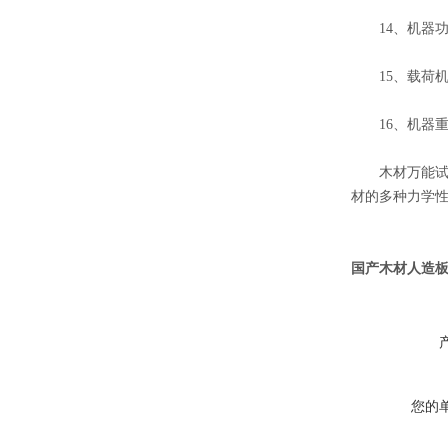
14、机器功率
15、载荷机架尺寸
16、机器重量≈
木材万能试验
材的多种力学
国产木材人造
您的