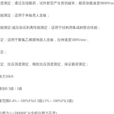
定：通过压缩载荷，试件胶层产生剪切破坏；载荷加载速度9800N/mi
测定：适用于单板类人造板；
测定/减压加压剥离性能测定：适用于结构用集成材胶合性能；
适用于聚氯乙烯膜饰面人造板，拉伸速度588N/min；
定；
、抗压强度测定、顺纹抗压强度测定、保证载荷测定；
50kN
.5级 / 1级
.4%～100%FS(0.5级)/1%～100%FS(1级)
1/±500000F.S(全程分辨力不变)