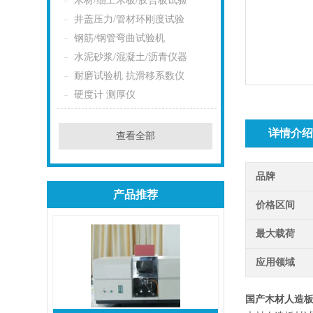
木材/细工木板/胶合板试验
井盖压力/管材环刚度试验
钢筋/钢管弯曲试验机
水泥砂浆/混凝土/沥青仪器
耐磨试验机 抗滑移系数仪
硬度计 测厚仪
详情介
查看全部
品牌
产品推荐
价格区间
最大载荷
应用领域
国产木材人造