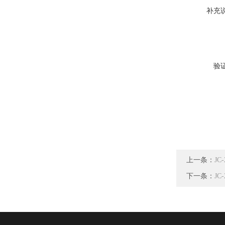
补充
验
上一条：
J
下一条：
J