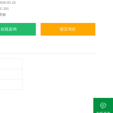
6-05-24
想的进口仪器替代产品。广泛应用于铁路，航空，电力，石
-261
科研部门等。
济南
在线咨询
留言询价