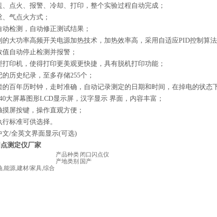
盖、点火、报警、冷却、打印，整个实验过程自动完成；
丝、气点火方式；
自动检测，自动修正测试结果；
的大功率高频开关电源加热技术，加热效率高，采用自适应PID控制算
数值自动停止检测并报警；
型打印机，使得打印更美观更快捷，具有脱机打印功能；
的历史纪录，至多存储255个；
偿的百年历时钟，走时准确，自动记录测定的日期和时间，在掉电的状态下
x240大屏幕图形LCD显示屏，汉字显示 界面，内容丰富；
触摸屏按键，操作直观方便；
执行标准可供选择。
文/全英文界面显示(可选)
闪点测定仪厂家
产品种类
闭口闪点仪
产地类别
国产
油,能源,建材/家具,综合