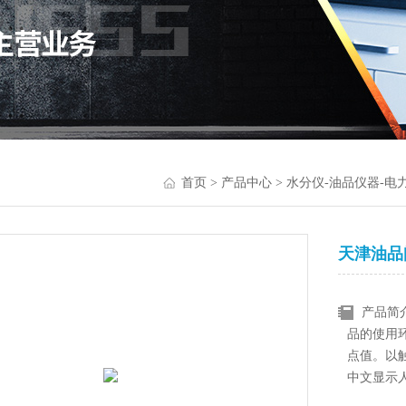
首页
>
产品中心
>
水分仪-油品仪器-电
天津油品
产品简
品的使用
点值。以
中文显示
式、模糊