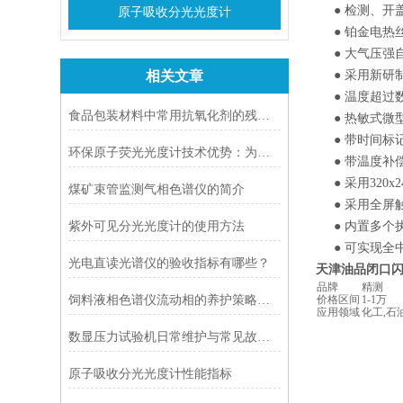
● 检测、开
原子吸收分光光度计
● 铂金电热
● 大气压强
相关文章
● 采用新研制
● 温度超过
食品包装材料中常用抗氧化剂的残留量检测
● 热敏式微
● 带时间标记
环保原子荧光光度计技术优势：为何适合环保监测?
● 带温度补
● 采用320
煤矿束管监测气相色谱仪的简介
● 采用全屏
紫外可见分光光度计的使用方法
● 内置多个
● 可实现全中
光电直读光谱仪的验收指标有哪些？
天津油品闭口
品牌
精测
饲料液相色谱仪流动相的养护策略分享
价格区间
1-1万
应用领域
化工,石
数显压力试验机日常维护与常见故障排除
原子吸收分光光度计性能指标