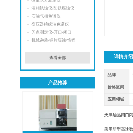
微量水分测定仪
液相锈蚀仪/防锈腐蚀仪
石油气相色谱仪
变压器绝缘油色谱仪
闪点测定仪-开口/闭口
机械杂质/铜片腐蚀/馏程
详情介
查看全部
品牌
产品推荐
价格区间
应用领域
天津油品闭口
采用新型高速