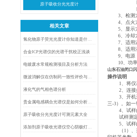
原子吸收分光光度计
3
、检测
4
、点火
相关文章
5
、显示
6
、冷却
氢化物原子荧光光度计你知道是什么吗？
7
、适用
8
、适用
合金ICP光谱仪的光谱干扰校正浅谈
9
、电源
10
、功率
电镀废水常规检测项目及分析方法
山东石油闭口
操作说明
微波消解仪在仿制药一致性评价与日常QC中的应用优势
1
、将仪
液化气的气相色谱分析
2
、连接
3
、开机
贵金属电感耦合光谱仪是如何分析土壤中元素的？
三
-3
）。如一
4
、试样
原子吸收分光光度计可测元素大全
试样测
5
、试样
添加剂原子吸收光谱仪空心阴极灯的工作电流选择
（
1
）、