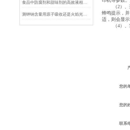
印机等参数。
食品中防腐剂和甜味剂的高效液相色谱仪（HPLC）检测方案
（
2
）、
蜂鸣提示，并
测钾钠含量用原子吸收还是火焰光度计
适，则会显示
（
4
）、
您的
您的
联系