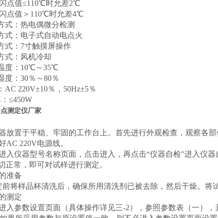
闪点值≤
110
℃时允差
2
℃
闪点值＞
110
℃时允差
4
℃
方式：热电偶微分检测
方式：电子式自动电点火
方式：
7
寸触摸屏操作
方式：风机冷却
温度：
10
℃～
35
℃
湿度：
30
％～
80
％
：
AC 220V
±
10
％，
50Hz
±
5
％
：≤
450W
闪点测定仪厂家
器放置于平稳、牢固的工作台上。首先进行外观检查，观察各部
好
AC 220V
电源线。
进入仪器型号名称页面，点击进入，再点击“仪器自检"进入仪
切正常，即可对试样进行测定。
的准备
定前将样品杯清洗后，确保所用清洗剂已被去除，然后干燥。将
的测定
进入参数设置页面（具体操作详见三
-2
），参照参数表（一），