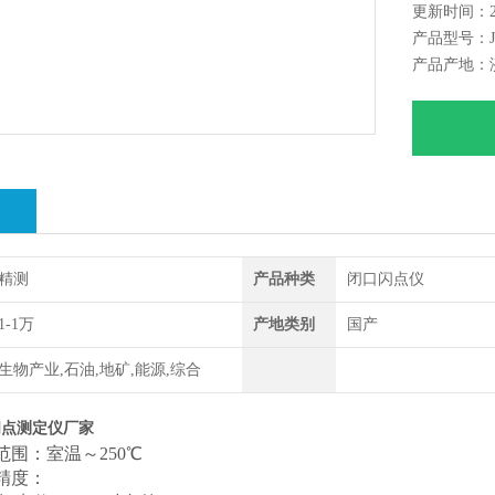
更新时间：202
产品型号：JC
产品产地：
绍
精测
产品种类
闭口闪点仪
1-1万
产地类别
国产
生物产业,石油,地矿,能源,综合
闪点测定仪厂家
范围：室温～
250
℃
精度：