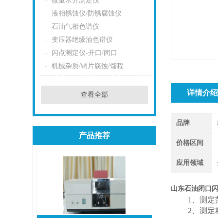
微量水分测定仪
液相锈蚀仪/防锈腐蚀仪
石油气相色谱仪
变压器绝缘油色谱仪
闪点测定仪-开口/闭口
机械杂质/铜片腐蚀/馏程
详情介
查看全部
品牌
产品推荐
价格区间
应用领域
山东石油闭口
1
、测定
2
、测定