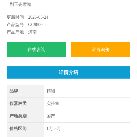
刚玉瓷喷嘴
TCDS≥3000mV.ml/mg(苯)≤ 0.02mV≤ 0.15mV/h≥105进口铼钨
更新时间：2026-05-24
丝、恒流供电
产品型号：GC9800
注：外型尺寸: 660*460*465mm 整机重量：60 kg 输入电源：
产品产地：济南
在线咨询
留言询价
详情介绍
品牌
精测
仪器种类
实验室
产地类别
国产
价格区间
1万-3万