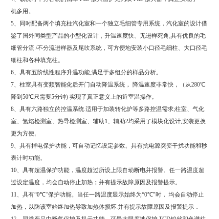
机多用。
5
、同时配备两个填充柱汽化室和一个独立毛细管专用系统，汽化室的设计借
鉴了国外同类型产品的小型化设计，升温速度快、无进样死角
,
具有优良的毛
细管分流
/
不分流进样器及尾吹系统，可方便地安装小口径毛细柱、大口径毛
细柱和各种填充柱。
6
、具有五阶线性程序升温功能
,
满足于多组分的样品分析。
7
、柱室具有变频智能化后开门自动降温系统，
降温速度非常快，（从
280
℃
降到
50
℃只需要
5
分钟
)
实现了真正意义上的近室温操作。
8
、具有六路独立的控温系统
.
适用于加装转化炉等多路控温需求
;
柱室、气化
室、氢焰检测室、热导检测室、辅助
1
、辅助
2
均采用了模块化设计
,
安装更换
更为方便。
9
、具有掉电保护功能，可自动记忆设定参数。具有抗电源突变干扰功能和秒
表计时功能。
10
、具有超温保护功能，温度超过所设上限自动断电并报警。任一路温度超
过设定温度，均会自动停止加热；并有提示故障原因及报警提示。
11
、具有
“
0
℃
"
保护功能。当任一路温度显示始终为
“
0
℃
"
时，
均会自动停止
加热，以防该室始终加热导致加热体损坏
.
并有提示故障原因及报警提示．