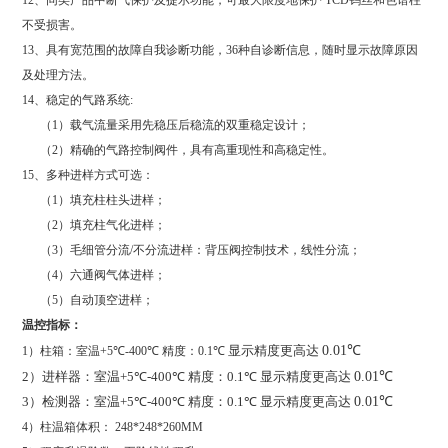
12
、同类产品中断气保护及提示功能，可最大限度地保护
TCD
钨丝和色谱柱
不受损害。
13
、具有宽范围的故障自我诊断功能，
36
种自诊断信息，随时显示故障原因
及处理方法。
14
、稳定的气路系统
:
（
1
）载气流量采用先稳压后稳流的双重稳定设计；
（
2
）精确的气路控制阀件，具有高重现性和高稳定性。
15
、多种进样方式可选：
（
1
）填充柱柱头进样；
（
2
）填充柱气化进样；
（
3
）毛细管分流
/
不分流进样：背压阀控制技术，线性分流；
（
4
）六通阀气体进样；
（
5
）自动顶空进样；
温控指标：
显示精度更高达
0.01
℃
1
）柱箱：室温
+5
℃
-400
℃
精度：
0.1
℃
2
）进样器：室温
+5
℃
-400
℃
精度：
0.1
℃
显示精度更高达
0.01
℃
3
）检测器：室温
+5
℃
-400
℃
精度：
0.1
℃
显示精度更高达
0.01
℃
4
）柱温箱体积：
248*248*260MM