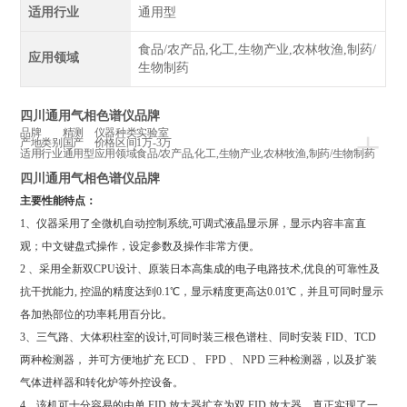
适用行业
通用型
食品/农产品,化工,生物产业,农林牧渔,制药/
应用领域
生物制药
四川通用气相色谱仪品牌
+
品牌
精测
仪器种类
实验室
产地类别
国产
价格区间
1万-3万
适用行业
通用型
应用领域
食品/农产品,化工,生物产业,农林牧渔,制药/生物制药
四川通用气相色谱仪品牌
主要性能特点：
1
、仪器采用了全微机自动控制系统
,
可调式液晶显示屏，显示内容丰富直
观；中文键盘式操作，设定参数及操作非常方便。
2
、采用全新双
CPU
设计、原装日本高集成的电子电路技术
,
优良的可靠性及
抗干扰能力
,
控温的精度达到
0.1
℃，显示精度更高达
0.01
℃，并且可同时显示
各加热部位的功率耗用百分比。
3
、三气路、大体积柱室的设计
,
可同时装三根色谱柱、同时安装
FID
、
TCD
两种检测器，
并可方便地扩充
ECD
、
FPD
、
NPD
三种检测器，以及扩装
气体进样器和转化炉等外控设备。
4
、该机可十分容易的由单
FID
放大器扩充为双
FID
放大器，真正实现了一