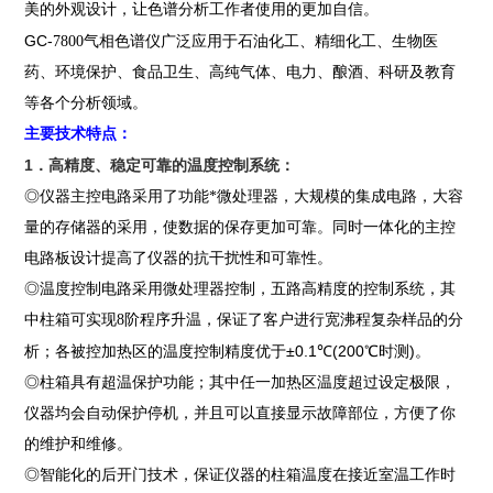
美的外观设计，让色谱分析工作者使用的更加自信。
GC-
7800
气相色谱仪广泛应用于石油化工、精细化工、生物医
药、环境保护、食品卫生、高纯气体、电力、酿酒、科研及教育
等各个分析领域。
主要技术特点：
1
．高精度、稳定可靠的温度控制系统：
◎
仪器主控电路采用了功能*微处理器，大规模的集成电路，大容
量的存储器的采用，使数据的保存更加可靠。同时一体化的主控
电路板设计提高了仪器的抗干扰性和可靠性。
◎
温度控制电路采用微处理器控制，五路高精度的控制系统，其
中柱箱可实现
8
阶程序升温，保证了客户进行宽沸程复杂样品的分
±0.1
(200
)
析；各被控加热区的温度控制精度优于
℃
℃
时测
。
◎
柱箱具有超温保护功能；其中任一加热区温度超过设定极限，
仪器均会自动保护停机，并且可以直接显示故障部位，方便了你
的维护和维修。
◎
智能化的后开门技术，保证仪器的柱箱温度在接近室温工作时