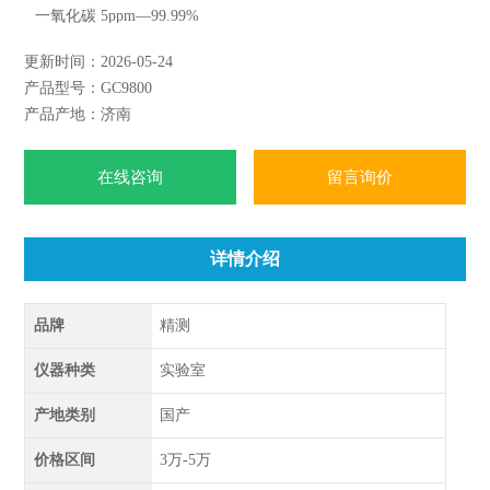
一氧化碳 5ppm—99.99%
二氧化碳 5ppm—99.99%
更新时间：2026-05-24
甲烷 1ppm—99.99%
产品型号：GC9800
乙烯 1ppm—99.99%
产品产地：济南
乙烷 1ppm—99.99%
乙炔 1ppm—99.99%
在线咨询
留言询价
详情介绍
品牌
精测
仪器种类
实验室
产地类别
国产
价格区间
3万-5万