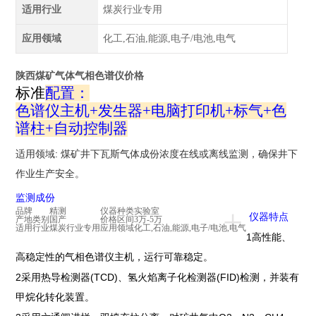
适用行业
煤炭行业专用
应用领域
化工,石油,能源,电子/电池,电气
陕西煤矿气体气相色谱仪价格
标准
配置：
色谱仪主机
+
发生器
+
电脑打印机
+
标气
+
色
谱柱
+
自动控制器
:
适用领域
煤矿井下瓦斯气体成份浓度在线或离线监测，确保井下
作业生产安全。
监测成份
+
品牌
精测
仪器种类
实验室
仪器特点
产地类别
国产
价格区间
3万-5万
适用行业
煤炭行业专用
应用领域
化工,石油,能源,电子/电池,电气
1
高性能、
高稳定性的气相色谱仪主机，运行可靠稳定。
2
(TCD)
(FID)
采用热导检测器
、氢火焰离子化检测器
检测，并装有
甲烷化转化装置。