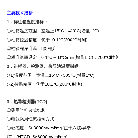
主要技术指标
1
．标柱箱温度指标：
15°C
°C(
1°C)
◎
柱箱温度范围：室温上
～
420
增量
±0.1°C(200°C
)
◎
柱箱控温精度：优于
时测
◎
柱箱程序升温：
8
阶程升
0.1°C
°C/min(
1°C)
200°C
◎
程升速率设定：
～
30
增量
，
时测
2
．进样器、检测器、热导池温度指标
1)
15°C
399°C(
1°C)
◎
温度范围：室温上
～
增量
2)
±0.1°C(200°C
)
◎
控温精度：优于
时测
3
(TCD)
．热导检测器
◎
采用半扩散式结构
◎
电源采用恒流控制方式
S≥3000mv.ml/mg(
/
◎
敏感度：
正十六烷
异幸
) (HTCD S≥8000mv.ml/mg)
烷