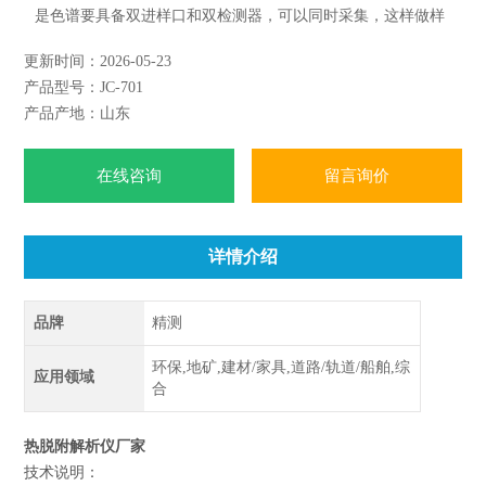
是色谱要具备双进样口和双检测器，可以同时采集，这样做样
的效率会更高。2.ATD-701中24工位的只需一次投放样品，中
更新时间：2026-05-23
途不需要任何操作，完成自动分析完24个样品停止。
产品型号：JC-701
产品产地：山东
在线咨询
留言询价
详情介绍
品牌
精测
环保,地矿,建材/家具,道路/轨道/船舶,综
应用领域
合
热脱附解析仪厂家
技术说明：