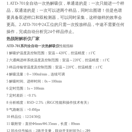
1.ATD-701全自动一次热解吸仪，单通道的是：一次只能进一个样
品，双通道的是：一次可以进两个样品，同时出图谱！但是色谱
要具备双进样口和双检测器，可以同时采集，这样做样的效率会
更高。2.ATD-701中24工位的只需一次投放样品，中途不需要任何
操作，完成自动分析完24个样品停止。
热脱附解析仪厂家
ATD-701系列
全自动一次热解吸仪
性能指标
1 解吸炉温度及控制范围：室温～420℃，控温精度：±1℃
2 六通阀进样系统温度及控制范围：室温～220℃，控温精度：±1℃
3 样品传输管温度及控制范围：室温～220℃，控温精度：±1℃
4 解吸流量：0～100ml/min，连续可调
5 解吸时间、进样时间：0s～100min
6 定时范围：1s～100min
7 定时差距：<0.1%
8 分析精度：RSD<2.5%（和GC性能和操作技术有关）
9 气路耐压：>0.4Mpa
10 样品位：12/24/36位
11 吸附管：直径Φ6mm/Φ6.35mm，长度：89mm
12 同步信号输出：2路开关量，联动开关时间为1～2秒