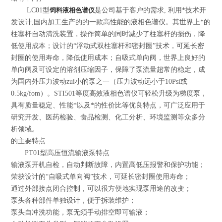
LC01型
饲料液相色谱仪
是公司基于客户的需求, 利用*技术开
发设计,国内加工生产的的一款高性能的液相色谱仪。其世界上*的
柱塞杆自动清洗装置，操作简单的同时减少了柱塞杆的损伤，降
低使用成本；设计的“浮动式双柱塞杆和密封圈”技术，可延长密
封圈的使用寿命，降低使用成本；自吸式单向阀，世界上良好的
单向阀及可设定的溶剂压缩因子，保障了泵流量超常的稳定，成
为国内外压力波动zui小的泵之一（压力波动远小于10Psi或
0.5kg/fom）。STI501等度高效液相色谱仪可轻松升级为梯度泵，
具有质量稳定、性能*以及*的性价比等优良特点，可广泛应用于
研究开发、医药检验、食品检测、化工分析、环境监测等众多分
析领域。
的主要特点
PT01型高压恒流输液泵特点
输液泵开机自检，自动判断故障，内置高低压报警和保护功能；
荣获设计的“自吸式单向阀”技术，可延长密封圈使用寿命；
通过外部接点闭合控制，可以很方便地实现泵用途的改变；
泵头各种部件单独设计，便于拆装维护；
泵头自冲洗功能，泵无须手动排空即可输液；