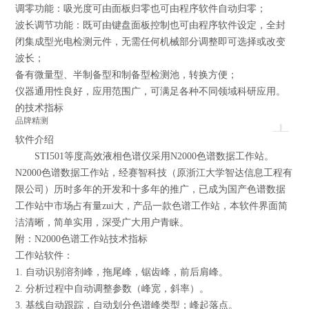
调零功能：吸光度可由面板归零也可由程序软件自动归零；
波长调节功能：既可由键盘面板控制也可由程序软件设定，全封
闭集成型光电检测元件，无需任何机械部分调整即可选择或改变
波长；
备有微量型、半制备型和制备型检测池，转换方便；
仪器通用性良好，应用范围广，可满足各种不同领域科研应用。
的技术指标
+
品牌
精测
软件介绍
STI501等度高效液相色谱仪采用N2000色谱数据工作站。
N2000色谱数据工作站，经赛智科技（原浙江大学智达信息工程有
限公司）历时多年的开发和十多年的推广，已成为国产色谱数据
工作站中市场占有量zui大，产品一款色谱工作站，本软件界面简
洁清晰，简单实用，深受广大用户青睐。
附：N2000色谱工作站技术指标
工作站软件：
1. 自动识别溶剂峰，拖尾峰，锯齿峰，前后肩峰。
2. 分析过程中自动调整参数（峰宽，斜率）。
3. 基线自动跟踪，自动划分色谱峰类型；峰起落点。