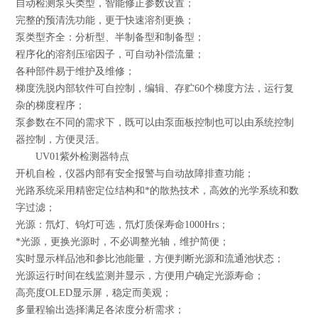
自动检测泵头类型，智能修正参数设置；
完整的预清洗功能，更于快速溶剂更换；
泵类型齐全：分析型、半制备型和制备型；
程序化的溶剂压缩因子，可自动补偿流量；
各种部件易于维护及维修；
梯度洗脱内部软件可自控制，编辑、存贮60个梯度方法，运行复
杂的梯度程序；
泵参数在不同的需求下，既可以由泵面板控制也可以由系统控制
器控制，方便灵活。
UV01紫外检测器特点
开机自检，仪器内部有安全报警与自动故障排查功能；
光路系统采用精密定位结构和*的散热技术，高效的光学系统和数
字过滤；
光源：氘灯、钨灯可选，氘灯质保寿命1000Hrs；
*光源，更换光源时，不必调整光轴，维护简便；
实时显示样品池和参比池能量，方便判断光源和流通池状态；
光源运行时间在线监测并显示，方便用户确定光源寿命；
高亮度OLED显示屏，稳定而美观；
多量程输出选择满足各浓度分析需求；