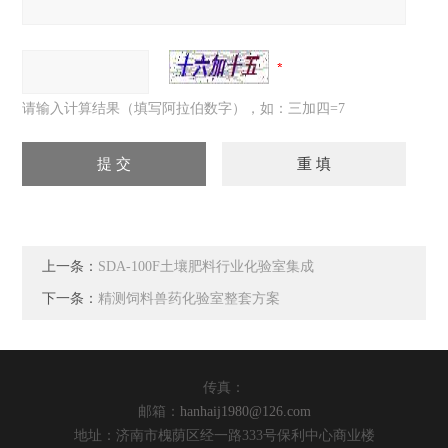
请输入计算结果（填写阿拉伯数字），如：三加四=7
上一条：
SDA-100F土壤肥料行业化验室集成
下一条：
精测饲料兽药化验室整套方案
传真：
邮箱：
hanhaij1980@126.com
地址：济南市槐荫区经一路333号保利中心商业楼