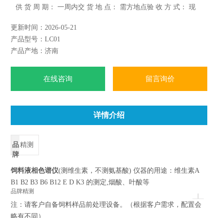
供 货 周 期： 一周内交 货 地 点： 需方地点验 收 方 式： 现
场验收免费质保期限：一年饲料等度液相色谱仪 系统配置（测
更新时间：2026-05-21
维生素，无法测氨基酸）
产品型号：LC01
产品产地：济南
在线咨询
留言询价
详情介绍
品
精测
牌
饲料液相色谱仪
(测维生素，不测氨基酸) 仪器的用途：维生素A
B1 B2 B3 B6 B12 E D K3 的测定,烟酸、叶酸等
+
品牌
精测
注：请客户自备饲料样品前处理设备。（根据客户需求，配置会
略有不同）