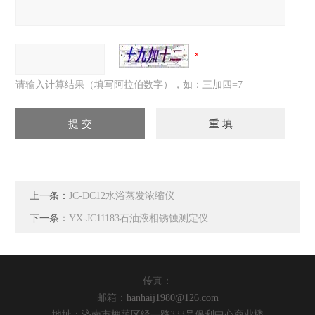
请输入计算结果（填写阿拉伯数字），如：三加四=7
上一条：
JC-DC12水浴蒸发浓缩仪
下一条：
YX-JC11183石油液相锈蚀测定仪
传真：
邮箱：
hanhaij1980@126.com
地址：济南市槐荫区经一路333号保利中心商业楼