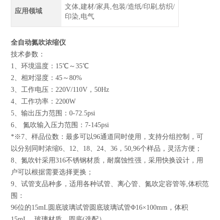
文体,建材/家具,包装/造纸/印刷,纺织/
应用领域
印染,电气
全自动氮吹浓缩仪
技术参数：
1、环境温度：15℃～35℃
2、相对湿度：45～80%
3、工作电压：220V/110V，50Hz
4、工作功率：2200W
5、输出压力范围：0-72.5psi
6、 氮吹输入压力范围：7-145psi
*※7、样品位数：最多可以96通道同时使用，支持分组控制，可
以分别同时浓缩6、12、18、24、36，50,96个样品，灵活方便；
8、氮吹针采用316不锈钢材质，耐腐蚀性强，采用快换设计，用
户可以根据需要选择更换；
9、试管支品种多，适用各种试管、离心管、氮吹定容管等,体积范
围：
96位的15mL圆底玻璃试管圆底玻璃试管Φ16×100mm，体积
15mL，玻璃材质，圆底(选配）