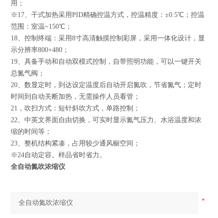
用；
※17、干式加热采用PID精确控温方式，控温精度：±0.5℃；控温
范围：室温~150℃；
18、控制终端：采用8寸高清触摸控制彩屏，采用一体化设计，显
示分辨率800×480；
19、具备手动和自动双模式控制，自带照明功能，可以一键开关
总氮气阀；
20、数显定时，到达设定温度后自动开启氮吹，节省氮气；定时
时间到自动关断加热，无需操作人员看管；
21，吹扫方式：短针斜吹方式，单路控制；
22、中英文界面自由切换，可实时显示氮气压力、水浴温度和浓
缩的时间等；
23、整机结构紧凑，占用较少通风橱空间；
※24自动定容。样品省时省力。
全自动氮吹浓缩仪