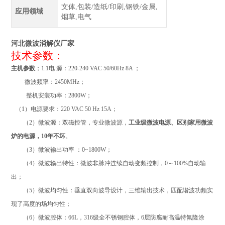
文体,包装/造纸/印刷,钢铁/金属,
应用领域
烟草,电气
河北微波消解仪厂家
技术参数：
主机
参数
；
1.1
电 源：
220-240 VAC 50/60Hz 8A
；
微波频率：
2450MHz
；
整机安装功率：
28
00W
；
（
1
）电源要求：
220 VAC 50 Hz 15A
；
（
2
）微波源：
双磁控管，
专业微波源，
工业级微波电源、区别家用微波
炉的电源，
10
年不坏
。
（
3
）微波输出功率 ：
0~
1
8
00W
；
（
4
）微波输出特性
：
微波非脉冲连续自动变频控制
，
0
～
100%
自动输
出
；
（
5
）微波均匀性：垂直双向波导设计，三维输出技术，匹配谐波功频实
现了高度的场均匀性
；
（
6
）微波腔体：
66
L
，
316
级全不锈钢腔体，
6
层防腐耐高温特氟隆涂