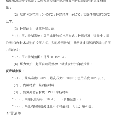
精度长波红外传感器；
实时检测控制并显示微波消解反应罐内的
温度
和曲
线
；
（
2
）温度控制范围：
0~450
℃
；
控温精度：
±
0.5
℃
；
实际使用温度
300
℃
以下
。
（
3
）控温能力：速率升温功能。
*
（
4
）压力控制系统：采用
非
接触式控压方式，控压精准，误差小，是
沿袭
100
年
技术成熟的控压方式。
实时检测控制并显示微波消解反应罐内的压
力和曲线
；
*
（
5
）压力控制范围：范围
: 0
~15MPa
，
（
6
）
压力保护：
超压自动调整
/
停止微波发射并自动报警
；
反应罐参数：
*
（
1
）
、
最高温度
≥3
50
℃
，最高压力
≥1500psi
；
使用温度
300
℃
以下。
（
2
）、
内罐材质：
聚四氟
材料
；
（
3
）、
防爆外套管材质：
PEEK
宇航材料
；
*
（
6
）、内
罐
反应容积
：
70
ml
；
，（价格区别））
*
（
7
）、
高压消解罐批处理量
≥
6
个样品
/
批
，
可以升级
40
位。
配置清单