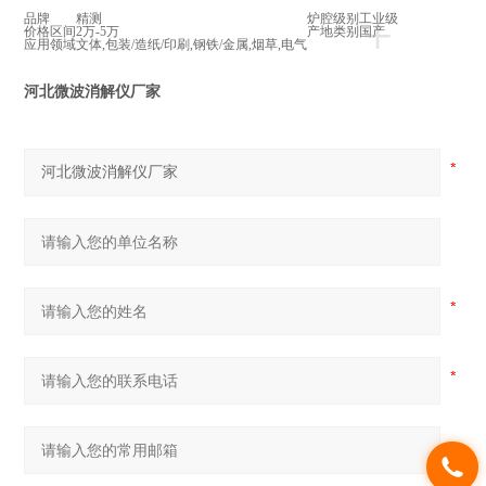
+
品牌
精测
炉腔级别
工业级
价格区间
2万-5万
产地类别
国产
应用领域
文体,包装/造纸/印刷,钢铁/金属,烟草,电气
河北微波消解仪厂家