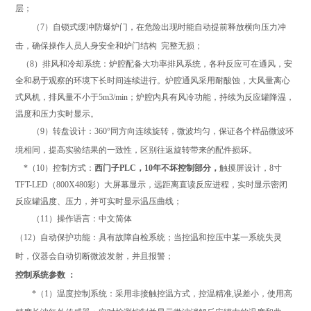
层
；
（
7
）自锁式缓冲防爆炉门，
在危险出现时能自动提前释放横向压力冲
击
，
确保操作人员人身安全和炉门结构
完整无损
；
（
8
）
排风和冷却系统
：
炉腔配备大功率排风系统，各种反应可在通风，安
全和易于观察的环境下长时间连续进行。炉腔通风采用耐酸蚀，大风量离心
式风机，排风量不小于
5m3/min
；炉腔内具有风冷功能，持续为反应罐降温，
温度和压力实时显示。
（
9
）转盘设计：
360
°
同方向
连续旋转
，
微波均匀，保证各个样品微波环
境相同，提高实验结果的一致性，区别往返旋转带来的配件损坏。
*
（
10
）控制方式：
西门子
PLC
，
10
年不坏控制部分，
触摸屏设计
，
8
寸
TFT-LED
（
800X480
彩）
大屏幕显示，远距离直读反应进程
，
实时显示密闭
反应罐温度、压力，并可实时显示温压曲线
；
（
11
）操作语言：中文简体
（
12
）
自动保护功能：
具有
故障自检系统
；
当控温和控压中某一系统失灵
时，仪器会自动切断微波发射，并且报警；
控制系统参数
：
*
（
1
）温度控制系统：采用
非接触
控温方式，控温精准
,
误差小，使用
高