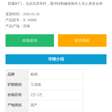
防爆炉门，当反应异常时，缓冲结构确保操作人员人身安全和
炉门结构完整无损，炉门和腔体结合紧密，微波泄漏符合国家
更新时间：2026-05-26
标准。仪器采用温、压双控系统对消解实验的压力和温度进行
产品型号：JC-WB06
控制，实时显示。360°同向连续旋转，微波均匀，保证各个样
产品产地：济南
品微波环境相同
在线咨询
留言询价
详情介绍
品牌
精测
炉腔级别
工业级
价格区间
2万-5万
产地类别
国产