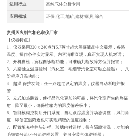
适用行业
高纯气体分析专用
应用领域
环保,化工,地矿,建材/家具,综合
贵州灭火剂气相色谱仪厂家
【仪器特点】
1．仪器采用320 x 240点阵5.7英寸超大屏幕液晶中文显示，各路
温度、操作条件实时显示、内容清晰直观，真正实现人机对话；
2、开机自检，宽程自诊断功能，可准确判断故障方位并报警；
3、六路独立温度控制（汽化室、毛细管汽化室可独立控温）， 八
阶程序升温功能；
4、超温 保护功能：任一路超过设定的温度，仪器自动断电并报
警；
5、立式加热装置，使样品汽化更加的可靠，将汽化室产生的热辐
射，降至最小，确保柱箱内的温度偏差极小；
6、智能模糊控制后开门系统，自动跟踪温度并动态调整 ，风门角
度，即使室温附近也可实现精密的温度控制；
7、配置填充柱柱头进样、玻璃内衬进样，带有隔膜清洗 ，功能的
毛细管分流/不分流进样装置，并可安装气体进样器；