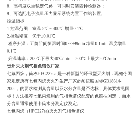
8、高精度双重稳定气路，可同时安装四种检测器；
9、可选配电子流量压力显示系统内置工作站装置。
控温指标
1.控温范围：室温 5℃～400℃ 增量0.1℃
2.控温精度：优于±0.01℃
程序升温：五阶阶间恒温时间0～999min 增量0.1min 温度增量
0.1℃
升温速率：200℃下最大40℃/min 200℃上最大20℃/min
贵州灭火剂气相色谱仪厂家
七氟丙烷，简称HFC227ea.是一种新型的环保型灭火剂，现如今国
家规定所有七氟丙烷灭火剂生产厂家必须按照国标GB18614-
2002，的要求检测其含量以及水分含量是否达标，具体要求见国
标！方法推荐七氟丙烷用的气相色谱仪配套的色谱柱测定 ，而水
分含量通常使用卡氏水分测定仪测定。
七氟丙烷（HFC227ea)灭火剂气相色谱仪