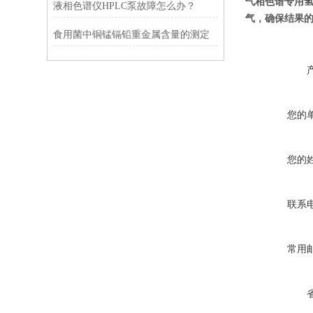
气相色谱专用氢气
液相色谱仪HPLC泵故障怎么办？
气，确保结果
食用菌中铜锰镉铅重金属含量的测定
您的
您的
联系
常用