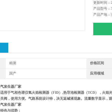
更新时间：202
产品型号：30
产品产地：
绍
精测
价格区间
国产
应用领域
氢气发生器厂家
适用于气相色谱仪氢火焰检测器（FID）,热导池检测器（TCD），火焰
开关阀，使用方便。气路系统设计特，决无返碱液现象。流量数字显示，
氢气发生器厂家
器特色与优势：