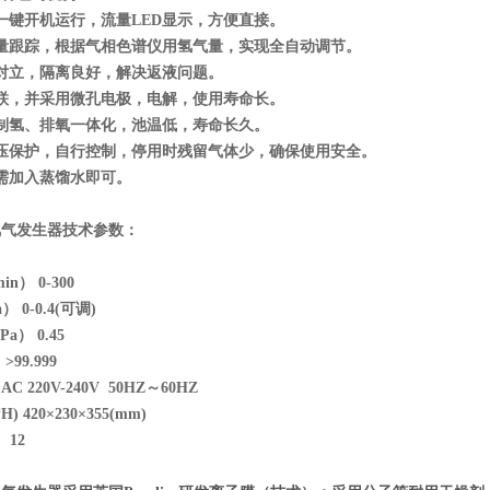
一键开机运行，流量LED显示，方便直接。
流量跟踪，根据气相色谱仪用氢气量，实现全自动调节。
相对立，隔离良好，解决返液问题。
串联，并采用微孔电极，电解，使用寿命长。
解制氢、排氧一体化，池温低，寿命长久。
过压保护，自行控制，停用时残留气体少，确保使用安全。
只需加入蒸馏水即可。
氢气发生器技术参数：
0ml
l/min） 0-300
 0-0.4(可调)
） 0.45
99.999
 220V-240V 50HZ～60HZ
 420×230×355(mm)
 12