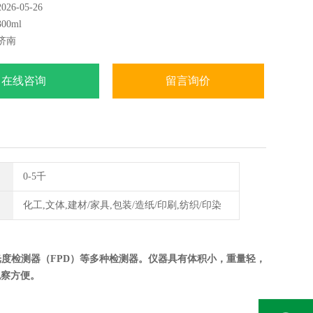
6-05-26
0ml
济南
在线咨询
留言询价
0-5千
化工,文体,建材/家具,包装/造纸/印刷,纺织/印染
光度检测器（FPD）等多种检测器。仪器具有体积小，重量轻，
观察方便。