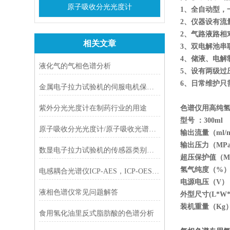
原子吸收分光光度计
1、全自动型，
2、仪器设有
2、气路液路
相关文章
3、双电解池
4、储液、电
液化气的气相色谱分析
5、设有两级
6、日常维护
金属电子拉力试验机的伺服电机保护系统说明
紫外分光光度计在制药行业的用途
色谱仪用高纯
型号 ：30
原子吸收分光光度计/原子吸收光谱发展历史
输出流量（m
输出压力（MPa）
数显电子拉力试验机的传感器类别说明
超压保护值（MPa
氢气纯度（%） >
电感耦合光谱仪ICP-AES，ICP-OES，ICP-MS的差别
电源电压（V） AC
液相色谱仪常见问题解答
外型尺寸(L*W*H)
装机重量（Kg）
食用氢化油里反式脂肪酸的色谱分析