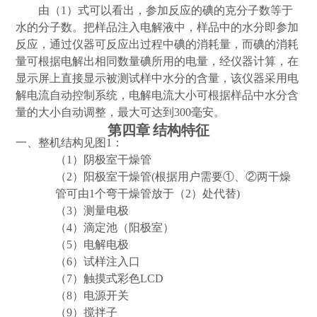
由（
1
）式可以看出，参加反应的碘的克分子数等于
水的分子数。把样品注入电解液中，样品中的水分即参加
反应，通过仪器可反应出过程中碘的消耗量，而碘的消耗
量可根据电解出相同数量碘所用的电量，经仪器计算，在
显示屏上直接显示被测试样中水分的含量，该仪器采用电
解电流自动控制系统，电解电流大小可根据样品中水分含
量的大小自动调整，最大可达到
300
毫安。
第四章
结构特征
一、整机结构见图
1
：
（
1
）阴极室干燥管
（
2
）阳极室干燥管
(
根据用户需要
①、②两干燥
管可由
1
个弯干燥管放于（
2
）处代替
)
（
3
）测量电极
（
4
）滴定池（阳极室）
（
5
）电解电极
（
6
）试样注入口
（
7
）触摸式彩色
LCD
（
8
）电源开关
（
9
）搅拌子