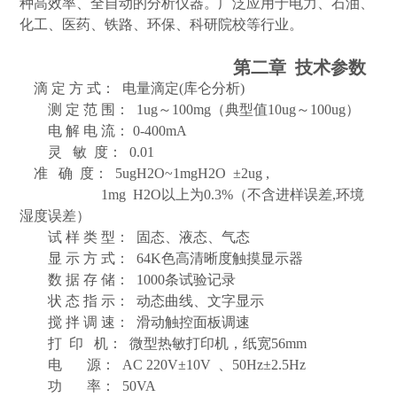
种高效率、全自动的分析仪器。广泛应用于电力、石油、
化工、医药、铁路、环保、科研院校等行业。
第二章
技术参数
滴 定 方 式：
电量滴定
(
库仑分析
)
测 定 范 围：
1ug
～
100mg
（典型值
10ug
～
100ug
）
电 解 电 流：
0-400mA
灵
敏
度：
0.01
准
确
度：
5ugH2O~1mgH2O
±
2ug ,
1mg H2O
以上为
0.3%
（不含进样误差
,
环境
湿度误差）
试 样 类 型：
固态、液态、气态
显 示 方 式：
64K
色高清晰度触摸显示器
数 据 存 储：
1000
条试验记录
状 态 指 示：
动态曲线、文字显示
搅 拌 调 速：
滑动触控面板调速
打
印
机：
微型热敏打印机，纸宽
56mm
电
源：
AC 220V
±
10V
、
50Hz
±
2.5Hz
功
率：
50VA