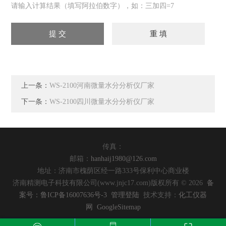
请输入计算结果（填写阿拉伯数字），如：三加四=7
上一条：
WS-2100河南微量水分分析仪厂家
下一条：
WS-2100四川微量水分分析仪厂家
传真：
邮箱：
hanhaij1980@126.com
地址：济南市槐荫区经一路333号保利中心商业楼
济南精测电子科技有限公司(www.jnjc17.com)版权所有 © 2026
备
案号：鲁ICP备16007636号-3
管理登陆
技术支持：
化工仪器
网
GoogleSitemap