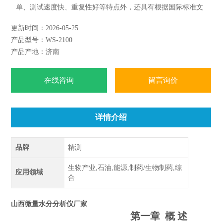
单、测试速度快、重复性好等特点外，还具有根据国际标准文
献设有吸水度测定的功能；试验结果存储、打印功能；样品测
更新时间：2026-05-25
定过程由仪器自动控制，搅拌、测定60秒左右自动完成，直接
产品型号：WS-2100
显示测定结果；全密封滴定池瓶，避免试剂与人接触，也避免
产品产地：济南
环境湿度的影响；
在线咨询
留言询价
详情介绍
品牌
精测
生物产业,石油,能源,制药/生物制药,综
应用领域
合
山西微量水分分析仪厂家
第一章
概 述