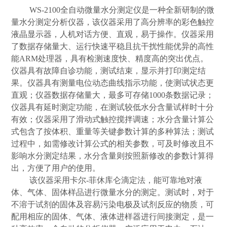
WS-2100
全自动微量水分测定仪
是一种全新研制的微
量水分测定分析仪器，该仪器采用了高分辨率的彩色触控
液晶显示器，人机对话方便、直观，易于操作。仪器采用
了数据存储量大、运行快速平稳且抗干扰性能优异的高性
能
ARM
处理器，具有检测速度快、精度高的突出优点。
仪器具有故障自诊功能，测试结束，显示并打印测定结
果。仪器具有测量电位动态曲线指示功能，使测试状态更
直观；仪器数据存储量大，最多可存储
1000
条数据记录；
仪器具有延时测定功能，在测试较低水分含量试样时十分
有效；仪器采用了滑动式触控搅拌调速；水分含量计算公
式包含了按体积、重量等关键参数计算的多种算法；测试
过程中，如需修改计算公式的相关参数，可及时修改且不
影响水分测定结果，水分含量则按照新修改的参数计算得
出，方便了用户的使用。
该
仪器采用卡尔
-
菲休库仑滴定法，能可靠地对液
体、
气体、固体样品进行微量水分的测定。
测试时，对于
不溶于试剂的固体及容易污染电极及试剂反应的物质，可
配用相应的固体、气体、液体进样器进行间接测定
，是一