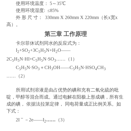
使用环境温度：
5
～
35
℃
使用环境湿度
:
≤
85%
外 形 尺 寸：
330mm X 260mm X 220mm
（长
x
宽
x
高）。
第三章 工作原理
卡尔菲休试剂同水的反应式为：
I
+SO
+3C
H
N+H
O
——
2
2
5
5
2
2C
H
N
·
HI+C
H
N
·
SO
……
（
1
）
5
5
5
5
3
C
H
N
·
SO
＋
CH
OH
——
C
H
N
·
HSO
CH
5
5
3
3
5
5
4
3
……
（
2
）
所用试剂溶液是由占优势的碘和充有二氧化硫的吡
啶，甲醇等混合而成。通
过电解在阳极上形成碘，所有生
成的碘，
依据法拉第定律，
同电荷量成正比例关系。如
下式：
－
2I
－
2e
——
I
……
（
3
）
2