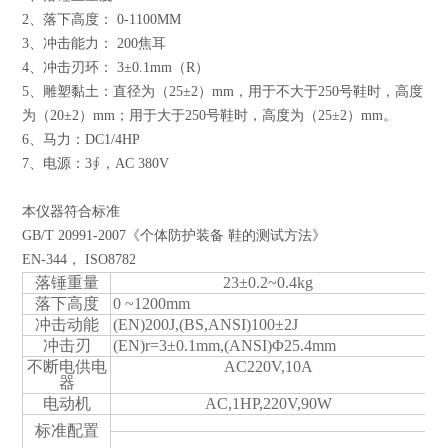
2、落下高度： 0-1100MM
3、冲击能力： 200焦耳
4、冲击刃环： 3±0.1mm（R）
5、雕塑黏土：直径为（25±2）mm，用于不大于250号鞋时，高度
为（20±2）mm；用于大于250号鞋时，高度为（25±2）mm。
6、马力：DC1/4HP
7、电源：3∮，AC 380V
本仪器符合标准
GB/T 20991-2007《个体防护装备 鞋的测试方法》
EN-344， ISO8782
落锤重量
23±0.2~0.4kg
落下高度
0 ~1200mm
冲击动能
(EN)200J,(BS,ANSI)100±2J
冲击刃
(EN)r=3±0.1mm,(ANSI)Φ25.4mm
不断电供电
AC220V,10A
器
电动机
AC,1HP,220V,90W
标准配置