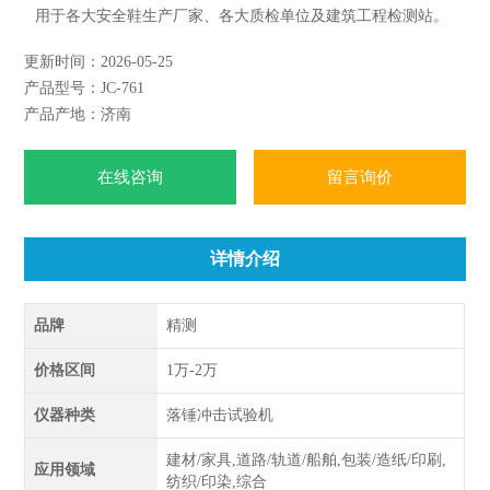
用于各大安全鞋生产厂家、各大质检单位及建筑工程检测站。
仪器别称：安全鞋钢包头冲击试验机、安全鞋抗冲击测试仪、
更新时间：2026-05-25
安全鞋抗冲击试验机、安全鞋耐冲击试验机
产品型号：JC-761
符合标准：GB/T 20991-2007《个体防护装备 鞋的测试方
产品产地：济南
法》,EN-344， ISO8782
在线咨询
留言询价
详情介绍
品牌
精测
价格区间
1万-2万
仪器种类
落锤冲击试验机
建材/家具,道路/轨道/船舶,包装/造纸/印刷,
应用领域
纺织/印染,综合