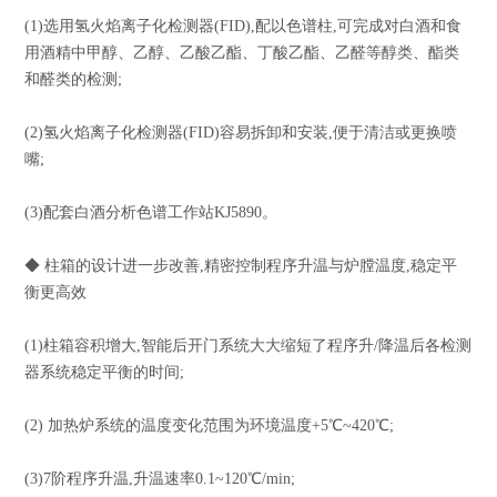
(1)选用氢火焰离子化检测器(FID),配以色谱柱,可完成对白酒和食
用酒精中甲醇、乙醇、乙酸乙酯、丁酸乙酯、乙醛等醇类、酯类
和醛类的检测;
(2)氢火焰离子化检测器(FID)容易拆卸和安装,便于清洁或更换喷
嘴;
(3)配套白酒分析色谱工作站KJ5890。
◆ 柱箱的设计进一步改善,精密控制程序升温与炉膛温度,稳定平
衡更高效
(1)柱箱容积增大,智能后开门系统大大缩短了程序升/降温后各检测
器系统稳定平衡的时间;
(2) 加热炉系统的温度变化范围为环境温度+5℃~420℃;
(3)7阶程序升温,升温速率0.1~120℃/min;