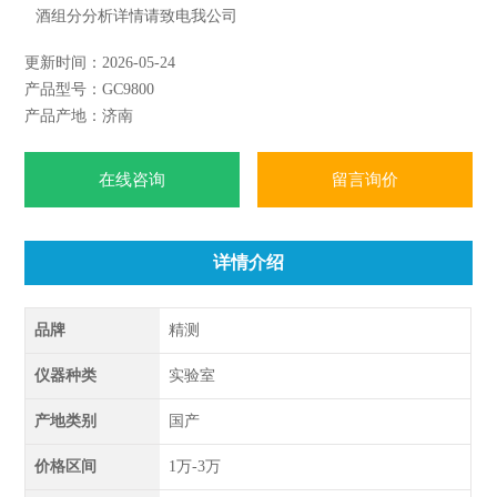
酒组分分析详情请致电我公司
仪器简介
更新时间：2026-05-24
白酒分析 酒厂专用气相色谱仪 GC9800N采用氢火焰检测器
产品型号：GC9800
(FID),可选配毛细管柱和填充柱两种进样系统,整合国产仪器优
产品产地：济南
点,进行全面升级,性能特点及技术指标皆可与相提并论,是国产
仪器的,
在线咨询
留言询价
详情介绍
品牌
精测
仪器种类
实验室
产地类别
国产
价格区间
1万-3万