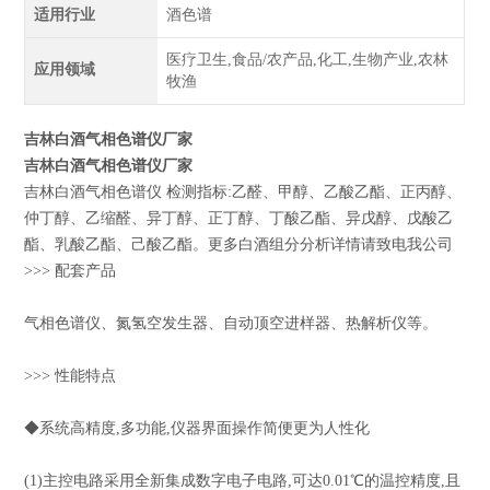
适用行业
酒色谱
医疗卫生,食品/农产品,化工,生物产业,农林
应用领域
牧渔
吉林白酒气相色谱仪厂家
吉林白酒气相色谱仪厂家
吉林白酒气相色谱仪 检测指标:乙醛、甲醇、乙酸乙酯、正丙醇、
仲丁醇、乙缩醛、异丁醇、正丁醇、丁酸乙酯、异戊醇、戊酸乙
酯、乳酸乙酯、己酸乙酯。更多白酒组分分析详情请致电我公司
>>> 配套产品
气相色谱仪、氮氢空发生器、自动顶空进样器、热解析仪等。
>>> 性能特点
◆系统高精度,多功能,仪器界面操作简便更为人性化
(1)主控电路采用全新集成数字电子电路,可达0.01℃的温控精度,且