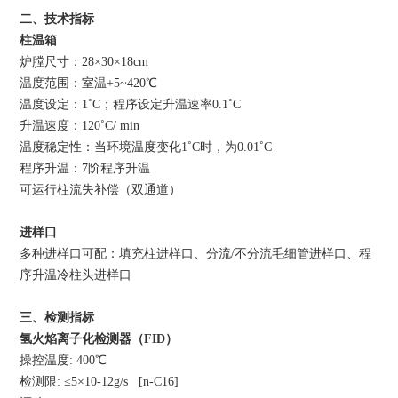
二、技术指标
柱温箱
炉膛尺寸：28×30×18cm
温度范围：室温+5~420℃
温度设定：1˚C；程序设定升温速率0.1˚C
升温速度：120˚C/ min
温度稳定性：当环境温度变化1˚C时，为0.01˚C
程序升温：7阶程序升温
可运行柱流失补偿（双通道）
进样口
多种进样口可配：填充柱进样口、分流/不分流毛细管进样口、程
序升温冷柱头进样口
三、检测指标
氢火焰离子化检测器（FID）
操控温度: 400℃
检测限: ≤5×10-12g/s [n-C16]