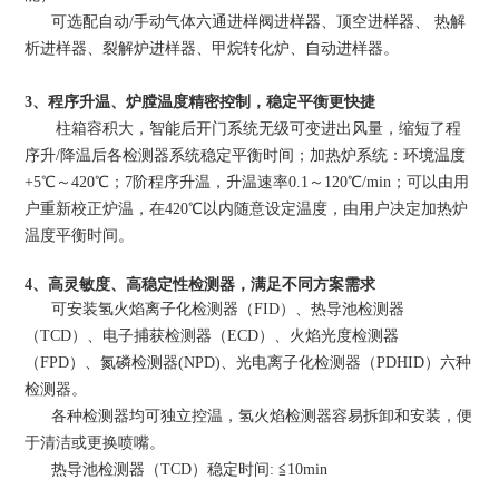
可选配自动/手动气体六通进样阀进样器、顶空进样器、 热解
析进样器、裂解炉进样器、甲烷转化炉、自动进样器。
3、程序升温、炉膛温度精密控制，稳定平衡更快捷
柱箱容积大，智能后开门系统无级可变进出风量，缩短了程
序升/降温后各检测器系统稳定平衡时间；加热炉系统：环境温度
+5℃～420℃；7阶程序升温，升温速率0.1～120℃/min；可以由用
户重新校正炉温，在420℃以内随意设定温度，由用户决定加热炉
温度平衡时间。
4、高灵敏度、高稳定性检测器，满足不同方案需求
可安装氢火焰离子化检测器（FID）、热导池检测器
（TCD）、电子捕获检测器（ECD）、火焰光度检测器
（FPD）、氮磷检测器(NPD)、光电离子化检测器（PDHID）六种
检测器。
各种检测器均可独立控温，氢火焰检测器容易拆卸和安装，便
于清洁或更换喷嘴。
热导池检测器（TCD）稳定时间: ≦10min