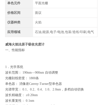
单色元件
平面光栅
价格区间
面议
仪器种类
火焰
应用领域
石油,能源,电子/电池,包装/造纸/印刷,电气
威海火焰法原子吸收光度计
一、性能指标
1．光学系统
波长范围： 190nm—900nm 自动调整
光栅刻线密度： 1800条
单色器： 消像差Czerny-Turner型单色器
光谱带宽： 0.1、0.2、0.4、1.0、2.0nm，多档自动切换
波长精确度： ±0.20nm
波长重复性： 0.1nm