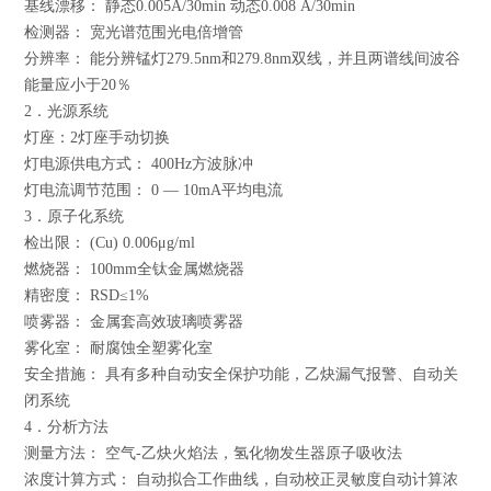
基线漂移： 静态0.005A/30min 动态0.008 A/30min
检测器： 宽光谱范围光电倍增管
分辨率： 能分辨锰灯279.5nm和279.8nm双线，并且两谱线间波谷
能量应小于20％
2．光源系统
灯座：2灯座手动切换
灯电源供电方式： 400Hz方波脉冲
灯电流调节范围： 0 — 10mA平均电流
3．原子化系统
检出限： (Cu) 0.006μg/ml
燃烧器： 100mm全钛金属燃烧器
精密度： RSD≤1%
喷雾器： 金属套高效玻璃喷雾器
雾化室： 耐腐蚀全塑雾化室
安全措施： 具有多种自动安全保护功能，乙炔漏气报警、自动关
闭系统
4．分析方法
测量方法： 空气-乙炔火焰法，氢化物发生器原子吸收法
浓度计算方式： 自动拟合工作曲线，自动校正灵敏度自动计算浓