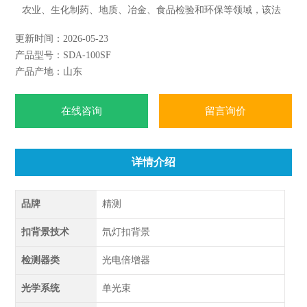
农业、生化制药、地质、冶金、食品检验和环保等领域，该法
已成为金属元素分析的最有力手段之一；
更新时间：2026-05-23
而且在许多领域已作为标准分析方法，如化学工业中的水泥分
产品型号：SDA-100SF
析、玻璃分析、石油分析、电镀液分析、食盐电解液中杂质分
产品产地：山东
析、煤灰分析及聚合物中无机元素分析；
农业中的植物分析、肥料分析、饲料分析、生化和药物学中
在线咨询
留言询价
详情介绍
品牌
精测
扣背景技术
氘灯扣背景
检测器类
光电倍增器
光学系统
单光束