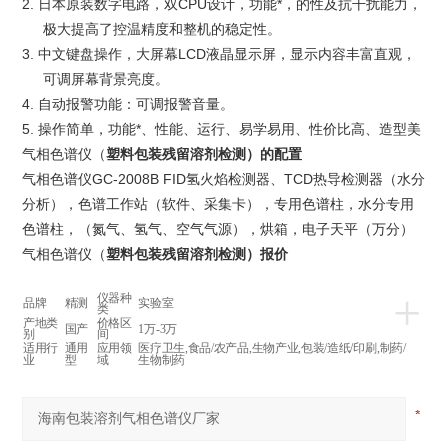
2. 日本原装数字电路，双CPU设计，功能*，的性及抗干扰能力，
极大提高了控温精度和整机的稳定性。
3. 中文键盘操作，大屏幕LCD液晶显示屏，显示内容丰富直观，
可调屏幕背景亮度。
4. 自动报警功能：可调报警音量。
5. 操作简单，功能*、性能、运行、易学易用、性价比高、造型美
气相色谱仪（
塑料包装残留溶剂检测）的配置
气相色谱仪GC-2008B FID氢火焰检测器、TCD热导检测器（水分
分析），色谱工作站（软件、采集卡），专用色谱柱，水分专用
色谱柱，（氮气、氢气、空气气源），烘箱，电子天平（万分）
气相色谱仪（
塑料包装残留溶剂检测）报价
+
仪器种
品牌
精测
实验室
类
产地类
价格区
国产
1万-3万
别
间
适用行
通用
应用领
医疗卫生,食品/农产品,生物产业,包装/造纸/印刷,制药/
业
型
域
生物制药