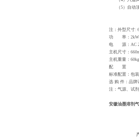
（5）自动顶
注：外型尺寸: 6
功 率：2k
电 源：AC 22
主机尺寸：660mm
主机重量：60k
配 置
标准配置：包装
选 购 件：品
注：气源、试
安徽油墨溶剂