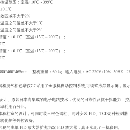
控温范围：室温+10℃～399℃
0.1℃
效区域不大于2%
温度之间偏差不大于1℃
温度之间偏差不大于2%
精度：±0.1℃（室温+15℃～200℃）；
2℃
精度：±0.1℃（室温+15℃～200℃）；
2℃
660*460*465mm 整机重量：60 kg 输入电源：AC 220V±10% 50HZ 2
：
留检测气相色谱仪GC采用了全微机自动控制系统,可调式液晶显示屏，显
PU设计、原装日本高集成的电子电路技术，优良的可靠性及抗干扰能力，控温
功率耗用百分比。
积柱室的设计，可同时装三根色谱柱、同时安装 FID、TCD两种检测器， 并
和转化炉等外控设备。
容易的由单 FID 放大器扩充为双 FID 放大器，真正实现了一机多用。