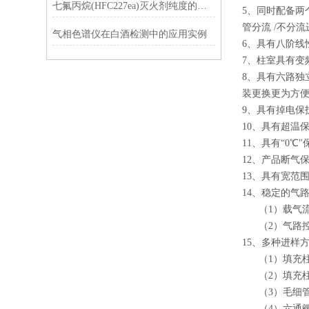
七氟丙烷(HFC227ea)灭火剂纯度的气相色谱分析
5、同时配备
管分流 /不分
气相色谱仪在白酒检测中的应用实例
6、具有八阶线
7、柱室具有变
8、具有六路独
装更换更为方
9、具有掉电
10、具有超温
11、具有“0
12、产品断气
13、具有宽范
14、稳定的气路
（1）载气流
（2）气路控
15、多种进样
（1）填充柱
（2）填充柱
（3）毛细管
（4）六通阀