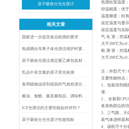
色谱柱室温度：
原子吸收分光光度计
控温精度：优于±
温度梯度：柱有
设定温度与显示
相关文章
设定温度与实际
气 化 室：控温
国家进一步提高食品检测的要求
大于200℃为±0.
电感耦合等离子体光谱仪维护时要注意哪几点
检 测 室：控温
大于200℃为±0.
原子吸收光谱法测定聚乙烯包装材料中的铅
注：外型尺寸
:
乳品中汞含量的原子荧光检测
主要性能特点
食用植物油溶剂残留的气相色谱分析方法
1、包装溶剂残
便。
酱油、食醋、酱及酱制品、调味料检测标准
2 、全新双C
各加热部位的
ICP光谱仪的主要性能如何评判？
3、三气路、大体
原子吸收分光光度计性能指标
装气体进样器
4、该机可十分