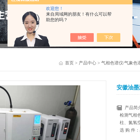
欢迎您！
来自局域网的朋友！有什么可以帮
助您的吗？
首页
>
产品中心
>
气相色谱仪/气象色
安徽油墨
产品简
检测气相
柱、氮氢
选 购 件
注：气源