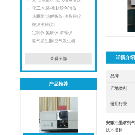
空气/水质/环境气相色谱仪
化工/包装/密封胶色谱仪
热脱附/热解析仪-热裂解仪
微波消解仪1
定容仪 氮吹仪 浓缩仪
氢气发生器/空气发生器
详情介
查看全部
品牌
产品推荐
产地类别
适用行业
安徽油墨溶剂
技术指标