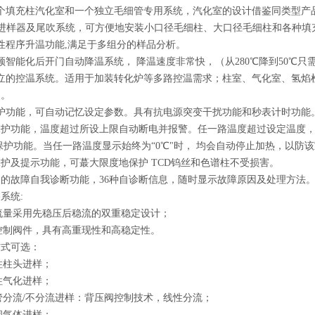
两个填充柱汽化室和一个独立毛细管专用系统，汽化室的设计借鉴同类型产
流进样器及尾吹系统，可方便地安装小口径毛细柱、大口径毛细柱和各种填
性程序升温功能,满足于多组分的样品分析。
频智能化后开门自动降温系统， 降温速度非常快，（从280℃降到50℃只
立的控温系统。适用于加装转化炉等多路控温需求；柱室、气化室、氢焰
便。
保护功能，可自动记忆设定参数。具有抗电源突变干扰功能和秒表计时功能
保护功能，温度超过所设上限自动断电并报警。任一路温度超过设定温度
℃"保护功能。当任一路温度显示始终为“0℃"时， 均会自动停止加热，
保护及提示功能，可蕞大限度地保护 TCD钨丝和色谱柱不受损害。
围的故障自我诊断功能，36种自诊断信息，随时显示故障原因及处理方法
系统:
量采用先稳压后稳流的双重稳定设计；
制阀件，具有高重现性和高稳定性。
方式可选：
柱头进样；
气化进样；
分流/不分流进样：背压阀控制技术，线性分流；
气体进样；