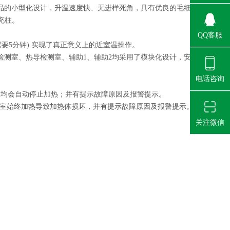
品的小型化设计，升温速度快、无进样死角，具有优良的毛细
充柱。
QQ客服
需要5分钟) 实现了真正意义上的近室温操作。
检测室、热导检测室、辅助1、辅助2均采用了模块化设计，安
电话咨询
。
，均会自动停止加热；并有提示故障原因及报警提示。
以防该室始终加热导致加热体损坏，并有提示故障原因及报警提示。
关注微信
。