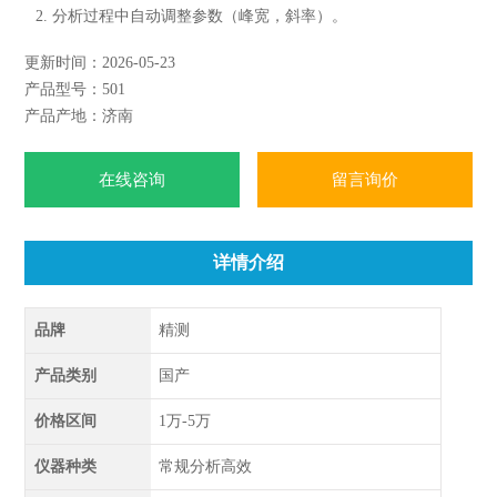
2. 分析过程中自动调整参数（峰宽，斜率）。
3. 基线自动跟踪，自动划分色谱峰类型；峰起落点。
更新时间：2026-05-23
4. *的手动积分功能，加减峰，峰基线调整，切割方式调整。
产品型号：501
5. 积分灵敏度1微伏•秒，zui小分辨率0.1微伏，zui小峰宽0.1
产品产地：济南
秒。
在线咨询
留言询价
详情介绍
品牌
精测
产品类别
国产
价格区间
1万-5万
仪器种类
常规分析高效