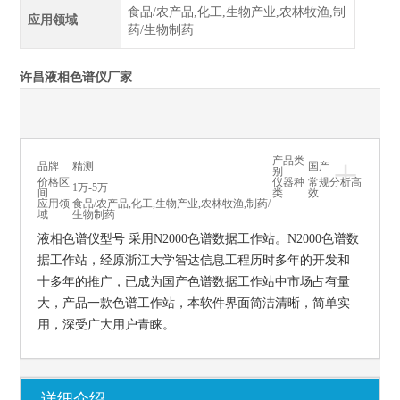
食品/农产品,化工,生物产业,农林牧渔,制
应用领域
药/生物制药
许昌液相色谱仪厂家
+
产品类
品牌
精测
国产
别
价格区
仪器种
常规分析高
1万-5万
间
类
效
应用领
食品/农产品,化工,生物产业,农林牧渔,制药/
域
生物制药
液相色谱仪型号 采用N2000色谱数据工作站。N2000色谱数
据工作站，经原浙江大学智达信息工程历时多年的开发和
十多年的推广，已成为国产色谱数据工作站中市场占有量
大，产品一款色谱工作站，本软件界面简洁清晰，简单实
用，深受广大用户青睐。
详细介绍