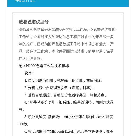
液相色谱仪型号
高效液相色谱仪采用N2000色谱数据工作站。
N2000色谱数据
工作站，经原浙江大学智达信息工程历时多年的开发和十多
年的推广，已成为国产色谱数据工作站中市场占有量大，产
品一款色谱工作站，本软件界面简洁清晰，简单实用，深受
广大用户青睐。
附：N2000色谱工作站技术指标
软件：
1. 自动识别溶剂峰，拖尾峰，锯齿峰，前后肩峰。
2. 分析过程中自动调整参数（峰宽，斜率）。
3. 基线自动跟踪，自动划分色谱峰类型；峰起落点。
4. *的手动积分功能，加减峰，峰基线调整，切割方式调
整。
5. 积分灵敏度1微伏•秒，zui小分辨率0.1微伏，zui小峰宽
0.1秒。
6. 数据结果可与Microsoft Excel、Word等软件共享；数据