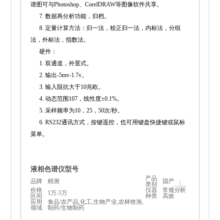
谱图可与Photoshop、CorelDRAW等图像软件共享。
7. 数据再分析功能，归档。
8. 定量计算方法：归一法，校正归一法，内标法，分组
法，外标法，指数法。
硬件：
1. 双通道，外置式。
2. 输出-5mv-1.7v。
3. 输入阻抗大于10兆欧。
4. 动态范围107，线性度±0.1%。
5. 采样频率为10，25，50次/秒。
6. RS232通讯方式，按键遥控，也可用键盘快捷键或鼠标
菜单。
液相色谱仪型号
+
产品
品牌
精测
国产
类别
价格
仪器
常规分析
1万-5万
区间
种类
高效
应用
食品/农产品,化工,生物产业,农林牧渔,
领域
制药/生物制药