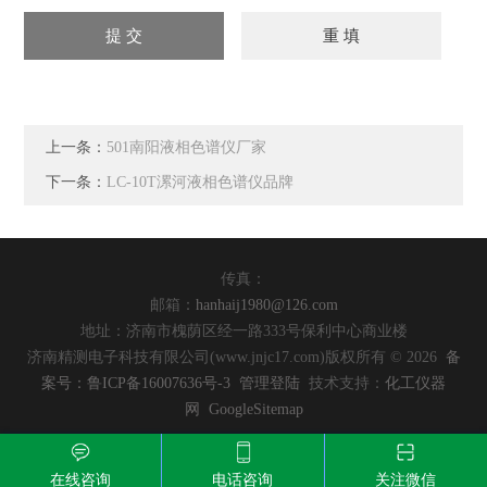
上一条：
501南阳液相色谱仪厂家
下一条：
LC-10T漯河液相色谱仪品牌
传真：
邮箱：
hanhaij1980@126.com
地址：济南市槐荫区经一路333号保利中心商业楼
济南精测电子科技有限公司(www.jnjc17.com)版权所有 © 2026
备
案号：鲁ICP备16007636号-3
管理登陆
技术支持：
化工仪器
网
GoogleSitemap
在线咨询
电话咨询
关注微信