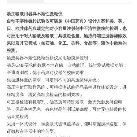
浙江输液用器具不溶性微粒仪
自动不溶性微粒试验仪可满足《中国药典》设计方案和美、英、
日、欧共体药典规定的对小容量注射剂中不溶性微粒的检测，也
可应用于对大输液及输液工具微粒含量、输液终端过滤器滤除效
果以及其它领域（如石油、化工、染料、食品等）液体中微粒的
检测。
输液具器不溶性微粒分析仪采用触摸屏控制，
满足GMP要求的数据本地存储、自动处理、统计测试数据功能；
全通道测试，优于药典对仪器的校验要求；
根据进样量的需求，可定制不同的高压进样系统；
高压注射泵取样系统，可根据测试的样品品种进样体积设定，进
样精度高，满足高粘度检品的检测要求；
可直接检测有机溶剂，油基质等特殊溶液；激光光源及补偿电
路，保证各种无色、有色样品的测试精确度，可对无电解质的检
品直接检测。
采用一体式设计，螺旋浆式玻璃搅拌器，随时掌握搅拌速度，保
证微粒在容器中的均匀型。