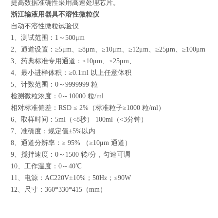
提高数据准确性采用高速处理芯片。
浙江输液用器具不溶性微粒仪
自动不溶性微粒试验仪
1、测试范围：1～500μm
2、通道设置：≥5μm、≥8μm、≥10μm、≥12μm、≥25μm、≥100μm
3、药典标准专用通道：≥10μm、≥25μm、
4、最小进样体积：≥0.1ml 以上任意体积
5、计数范围：0～9999999 粒
检测微粒浓度：0～10000 粒/ml
相对标准偏差：RSD ≤ 2%（标准粒子≥1000 粒/ml）
6、取样时间：5ml（<8秒） 100ml（<3分钟）
7、准确度：规定值±5%以内
8、通道分辨率：≥ 95% （≥10μm 通道）
9、搅拌速度：0～1500 转/分，匀速可调
10、工作温度：0～40℃
11、电源：AC220V±10%；50Hz；≤90W
12、尺寸：360*330*415（mm）