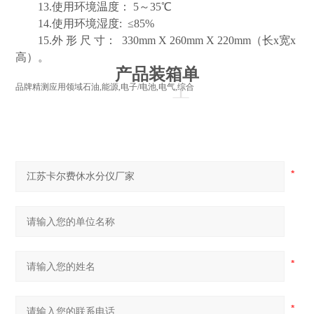
13.
使用环境温度：
5
～
35
℃
14.
使用环境湿度
:
≤
85%
15.
外 形 尺 寸：
330mm X 260mm X 220mm
（长
x
宽
x
高）。
产品装箱单
+
品牌
精测
应用领域
石油,能源,电子/电池,电气,综合