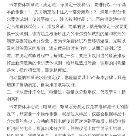
卡尔费休容量法（滴定法）每测定一次样品，要进行以下5个基
本的步骤：1、先向滴定池中注入一部分溶剂；2、滴定一部分卡
尔费休试剂，使其平衡；3、注入被测样品；4、再向滴定池中滴
定卡尔费休试剂；5、排放废液。简单的说，就是每测定一次要更
换一次试剂。该方法是根据所注入的卡尔费休试剂的量和试剂的
滴定度换算出水分含量，因为卡尔费休试剂受环境湿度、光照以
及密封等因素的影响，滴定度是随时变化的，从而导致测定误
差。在测定试验过程中，每测定一次，要把上次用过的废液排放
掉重新滴定新的卡尔费休试剂，给环境造成污染，试剂的消耗量
很大，操作很繁琐，测定精度低。
自动型的容量法水分测定仪，也是需要以上5个基本步骤，只是
增加了自动滴定、自动排废液等功能。
二、卡尔费休库仑法（电量法）微量水分测定仪，代表型号：精
测系列
卡尔费休库仑法（电量法）微量水分测定仪是在电解池平衡的情
况下，只需要一个操作步骤，就是注入样品，仪器会根据样品中
含水量的多少，自动的进行电解使其再次达到平衡后，根据电解
所消耗的电量，换算出水分含量，并在仪器上数字显示出结果，
所以精度、准确度更高，测定速度快。库仑法的试剂加上一次可