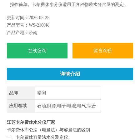
操作简单。卡尔费休水分仪适用于各种物质水分含量的测定，
用于固体、液体和气体样品。如果无法直接测量固体类样品，
更新时间：2026-05-25
可连接水分气化装置进行测量。当与水分气化装置联用时，自
产品型号：WS-2100K
动移动样品盘，设定气化温度，设定载气通气时间等测量条
产品产地：济南
件，均可由主机操控与自动测量。
在线咨询
留言询价
详情介绍
品牌
精测
应用领域
石油,能源,电子/电池,电气,综合
江苏卡尔费休水分仪厂家
卡尔费休库仑法（电量法）与容量法的区别
一、卡尔费休容量法水分测定仪