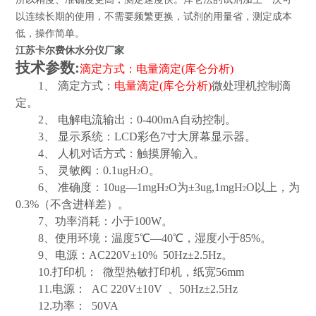
以连续长期的使用，不需要频繁更换，试剂的用量省，测定成本
低，操作简单。
江苏卡尔费休水分仪厂家
技术参数
:
滴定方式：电量滴定
(
库仑分析
)
1
、 滴定方式：
电量滴定
(
库仑分析
)
微处理机控制滴
定。
2
、 电解电流输出：
0-400mA
自动控制。
3
、 显示系统：
LCD
彩色
7
寸大屏幕显示器。
4
、 人机对话方式：触摸屏输入。
5
、 灵敏阀：
0.1ugH
O
。
2
6
、 准确度：
10ug
—
1mgH
O
为±
3ug,1mgH
O
以上，为
2
2
0.3%
（不含进样差）。
7
、功率消耗：小于
100W
。
8
、使用环境：温度
5
℃—
40
℃，湿度小于
85%
。
9
、电源：
AC220V
±
10%
50Hz
±
2.5Hz
。
10.
打印机：
微型热敏打印机，纸宽
56mm
11.
电源：
AC 220V
±
10V
、
50Hz
±
2.5Hz
12.
功率：
50VA