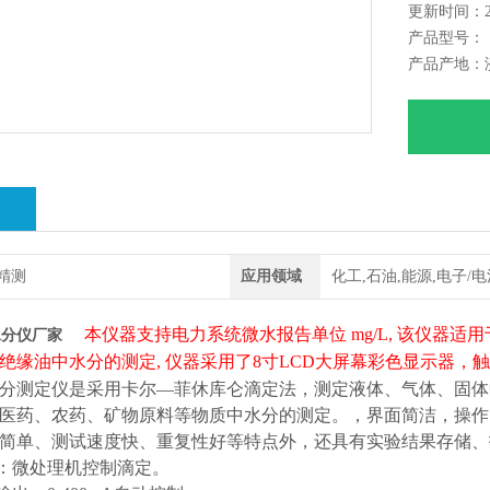
更新时间：202
产品型号：
产品产地：
绍
精测
应用领域
化工,石油,能源,电子/电
本仪器支持电力系统微水报告单位 mg/L,
该仪器适用
水分仪厂家
绝缘油中水分的测定
,
仪器采用了
8
寸
LCD
大屏幕彩色显示器，
分测定仪是采用卡尔—菲休库仑滴定法，测定液体
、
气体
、
固体
医药
、
农药
、
矿物原料等物质中水分的测定。，界面简洁，操作
简单
、
测试速度快
、
重复性好等特点外，还具有实验结果存储、
式：微处理机控制滴定。