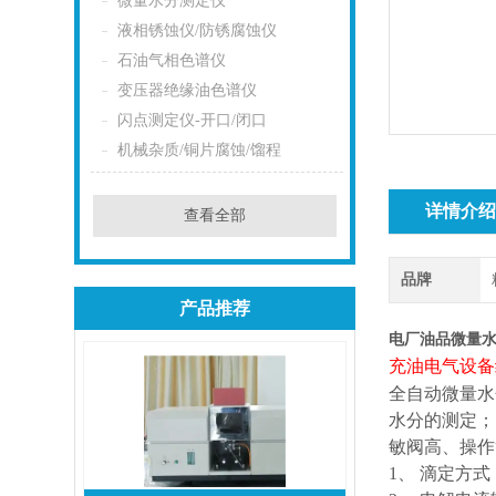
微量水分测定仪
液相锈蚀仪/防锈腐蚀仪
石油气相色谱仪
变压器绝缘油色谱仪
闪点测定仪-开口/闭口
机械杂质/铜片腐蚀/馏程
详情介
查看全部
品牌
产品推荐
电厂油品微量
充油电气设备
全自动微量
水
水分的测定；
敏阀高
、
操作
1
、 滴定方