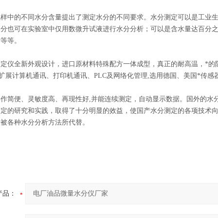
试样中的不同水分含量提出了测定水分的不同要求。水分测定可以是工业
水分也可在实验室中仅用数微升试液进行水分分析；可以是含水量达百分
析等等。
测定仪全新外观设计，进口原材料特殊配方一体成型，真正的耐高温，*的
，可扩展计算机通讯、打印机通讯、PLC及网络化管理,选用德国、美国*
操作简便、灵敏度高、再现性好,并能连续测定，自动显示数据。国外的水
测定的研究和实践，取得了十分明显的效益，使国产水分测定的各项技术
渐被各种水分分析方法所代替。
产品：