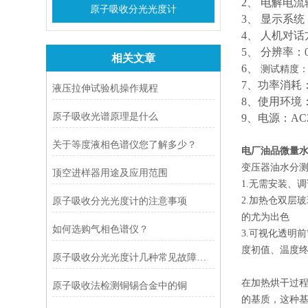
2
、 电解电流
原子吸收分光光度计
3
、 显示系统
4
、 人机对
5
、 分辨率：
相关文章
6
、
测试精度
7
、功率消耗
液压拉伸试验机操作规程
8
、使用环境
原子吸收光谱原理是什么
9
、电源：
AC
关于等度液相色谱仪您了解多少？
电厂油品微量
变压器油水分
顶空进样器用途及应用范围
1.无需安装、
2.加热仓双层
原子吸收分光光度计的注意事项
的尤为出色
如何选购气相色谱仪？
3.可视化透明
度初值、温度
原子吸收分光光度计几种常见故障分析
在加热烘干过程
原子吸收法检测铜锡合金中的铜
的基质，这种