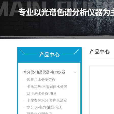
产品中心
产品中心
水分仪-油品仪器-电力仪器
容量法水分测定仪
点击
卡氏加热/不溶固体水分仪
烘干法水分仪-快速
卡尔费休水分仪/库仑滴定
水分仪-电力/油品/化工