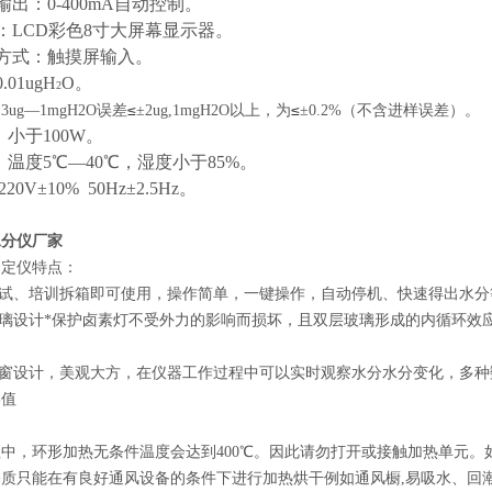
输出：
0-400mA
自动控制。
：
LCD
彩色
8
寸大屏幕显示器。
话方式：触摸屏输入。
0.01ugH
O
。
2
≤
≤
：
3ug
—
1mgH2O
误差
±
2ug,1mgH2O
以上，为
±
0.2%
（不含进样误差）。
：小于
100W
。
：温度
5
℃—
40
℃，湿度小于
85%
。
220V
±
10%
50Hz
±
2.5Hz
。
水分仪厂家
测定仪特点：
调试、培训拆箱即可使用，操作简单，一键操作，自动停机、快速得出水分
玻璃设计*保护卤素灯不受外力的影响而损坏，且双层玻璃形成的内循环
前窗设计，美观大方，在仪器工作过程中可以实时观察水分水分变化，多
终值
中，环形加热无条件温度会达到400℃。因此请勿打开或接触加热单元。
基质只能在有良好通风设备的条件下进行加热烘干例如通风橱,易吸水、回