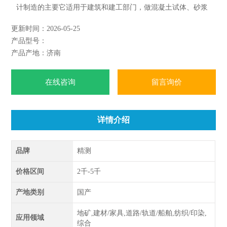
计制造的主要它适用于建筑和建工部门，做混凝土试体、砂浆
试体水泥干缩试验及各总试件的养护之用。根据该设备在风机
更新时间：2026-05-25
去湿基础上进一步改进增设了去湿机，单片机控制，在总体造
产品型号：
型内部结合方面，进行了一系列改进，箱门封闭。
产品产地：济南
在线咨询
留言询价
详情介绍
品牌
精测
价格区间
2千-5千
产地类别
国产
地矿,建材/家具,道路/轨道/船舶,纺织/印染,
应用领域
综合