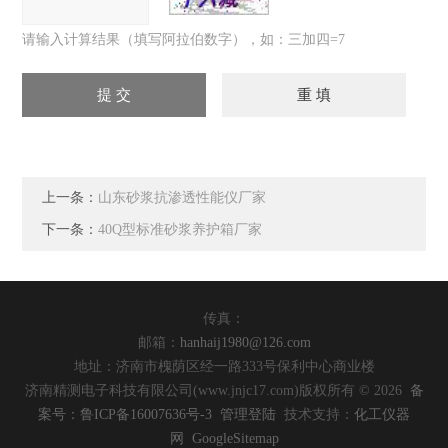
请输入计算结果（填写阿拉伯数字），如：三加四=7
上一条：
山东砂浆抗渗透性能仪厂家
下一条：
40Q型标准砂浆养护箱厂家
传真：
邮箱：
hanhaij1980@126.com
地址：济南市槐荫区经一路333号保利中心商业楼
济南精测电子科技有限公司(www.jnjc17.com)版权所有 © 2026
备
案号：鲁ICP备16007636号-3
管理登陆
技术支持：
化工仪器
网
GoogleSitemap